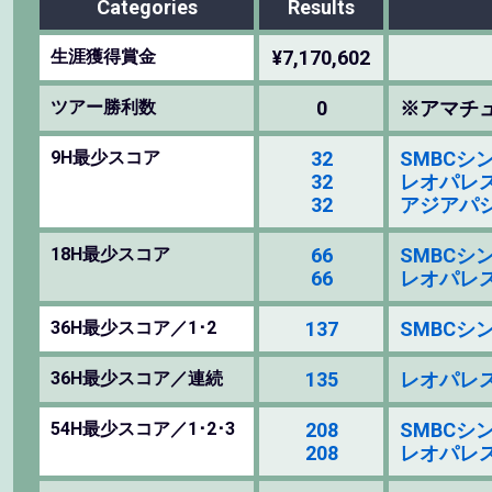
Categories
Results
生涯獲得賞金
¥7,170,602
ツアー勝利数
0
※アマチ
9H最少スコア
32
SMBCシンガ
32
レオパレス2
32
アジアパシ
18H最少スコア
66
SMBCシンガ
66
レオパレス2
36H最少スコア／1･2
137
SMBCシンガ
36H最少スコア／連続
135
レオパレス2
54H最少スコア／1･2･3
208
SMBCシンガ
208
レオパレス2