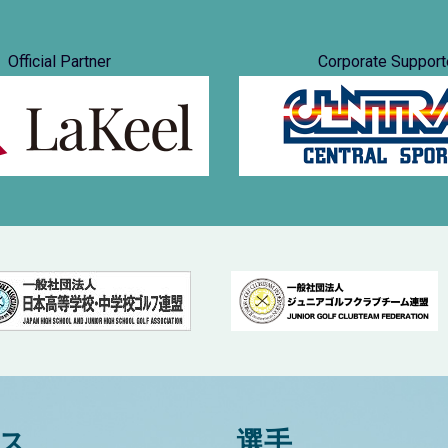
Official Partner
Corporate Support
ス
選手