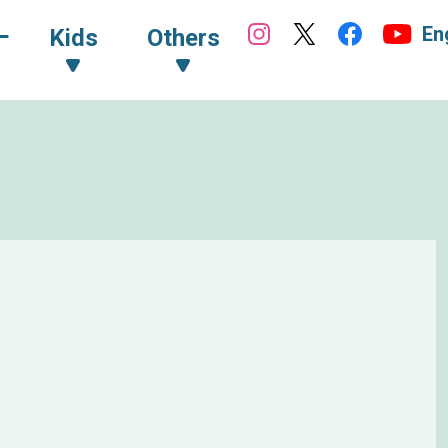
En
ｰ
Kids
Others