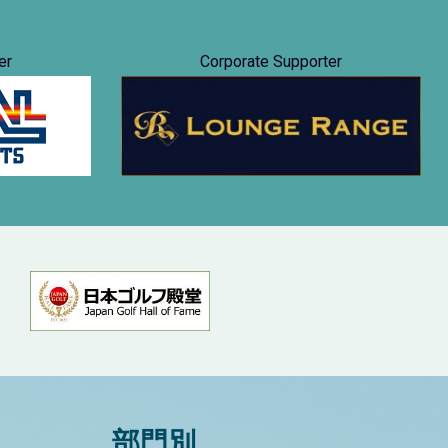
er
Corporate Supporter
部門別