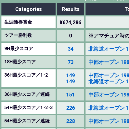
Categories
Results
T
生涯獲得賞金
¥674,286
ツアー勝利数
0
※アマチュア時
9H最少スコア
34
北海道オープン 1986
18H最少スコア
73
中部オープン 1985 (
36H最少スコア／1･2
149
中部オープン 1985 (
149
北海道オープン 1986
36H最少スコア／連続
151
中部オープン 1985 (
54H最少スコア／1･2･3
226
北海道オープン 1986
54H最少スコア／連続
228
中部オープン 1985 (