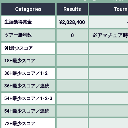
Categories
Results
Tourn
生涯獲得賞金
¥2,028,400
ツアー勝利数
0
※アマチュア時
9H最少スコア
18H最少スコア
36H最少スコア／1･2
36H最少スコア／連続
54H最少スコア／1･2･3
54H最少スコア／連続
72H最少スコア