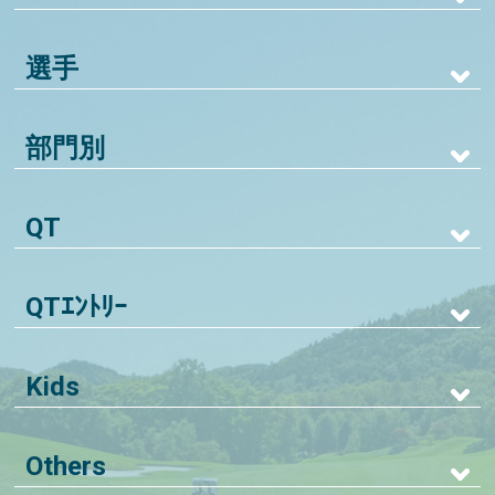
選手
部門別
QT
QTｴﾝﾄﾘｰ
Kids
Others