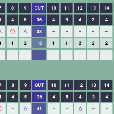
7
8
9
OUT
10
11
12
13
14
4
4
5
36
4
5
4
3
4
△
◯
△
38
－
－
－
－
－
3
1
2
18
1
1
2
2
2
7
8
9
OUT
10
11
12
13
14
4
4
5
36
4
5
4
3
4
◯
－
△
41
－
－
△
－
－