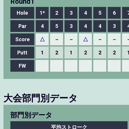
Round1
Hole
1*
2
3
4
5
6
Par
4
5
3
4
4
3
Score
△
－
－
△
－
－
Putt
1
2
1
2
2
2
FW
大会部門別データ
部門別データ
平均ストローク