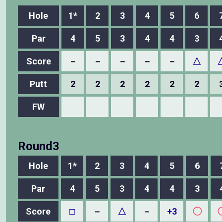
Hole
1*
2
3
4
5
6
Par
4
5
3
4
4
3
Score
－
－
－
－
－
△
Putt
2
2
2
2
2
2
FW
Round3
Hole
1*
2
3
4
5
6
Par
4
5
3
4
4
3
Score
□
－
△
－
+3
◯