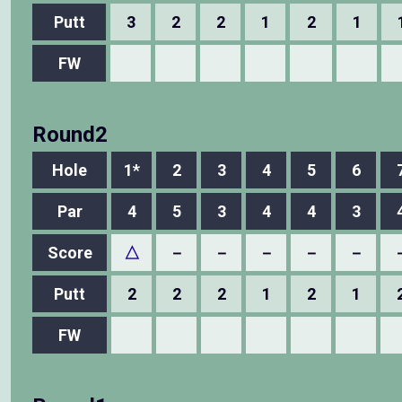
Putt
3
2
2
1
2
1
FW
Round2
Hole
1*
2
3
4
5
6
Par
4
5
3
4
4
3
Score
△
－
－
－
－
－
Putt
2
2
2
1
2
1
FW