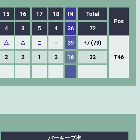
15
16
17
18
IN
Total
Pos
4
3
5
4
36
72
△
△
□
－
39
+7 (79)
2
2
1
2
16
32
T46
パーキープ率