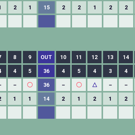
1
2
1
15
2
2
1
2
2
7
8
9
OUT
10
11
12
13
14
4
4
5
36
4
5
4
3
4
－
－
◯
36
－
◯
△
－
－
2
1
1
14
2
1
2
1
2