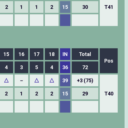
2
1
1
2
15
30
T41
15
16
17
18
IN
Total
Pos
4
3
5
4
36
72
△
－
△
△
39
+3 (75)
2
1
2
2
15
29
T40