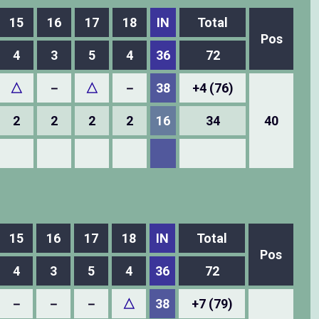
15
16
17
18
IN
Total
Pos
4
3
5
4
36
72
△
－
△
－
38
+4 (76)
2
2
2
2
16
34
40
15
16
17
18
IN
Total
Pos
4
3
5
4
36
72
－
－
－
△
38
+7 (79)