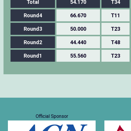
Total
54.170
T34
Round4
66.670
T11
Round3
50.000
T23
Round2
44.440
T48
Round1
55.560
T23
Official Sponsor