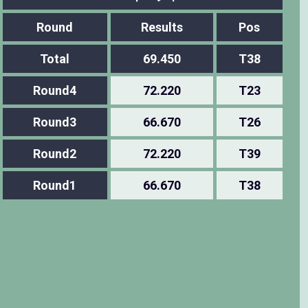
Round
Results
Pos
Total
69.450
T38
Round4
72.220
T23
Round3
66.670
T26
Round2
72.220
T39
Round1
66.670
T38