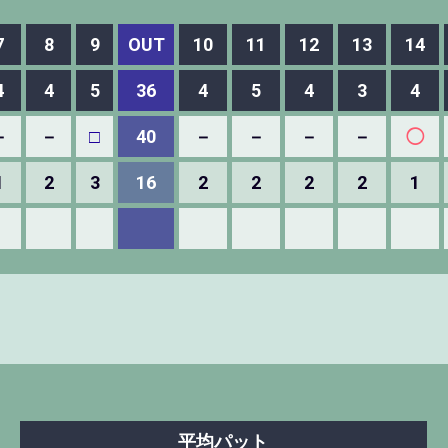
7
8
9
OUT
10
11
12
13
14
4
4
5
36
4
5
4
3
4
－
－
□
40
－
－
－
－
◯
1
2
3
16
2
2
2
2
1
平均パット