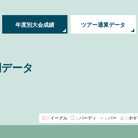
年度別大会成績
ツアー通算データ
別データ
◎
：イーグル
◯
：バーディ
－
：パー
△
：ボギ