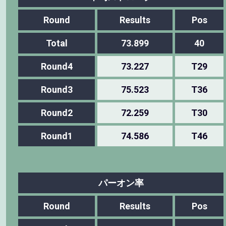
Round
Results
Pos
Total
73.899
40
Round4
73.227
T29
Round3
75.523
T36
Round2
72.259
T30
Round1
74.586
T46
パーオン率
Round
Results
Pos