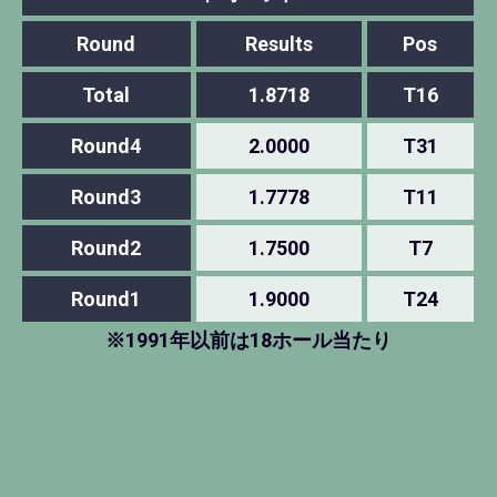
Round
Results
Pos
Total
1.8718
T16
Round4
2.0000
T31
Round3
1.7778
T11
Round2
1.7500
T7
Round1
1.9000
T24
※1991年以前は18ホール当たり