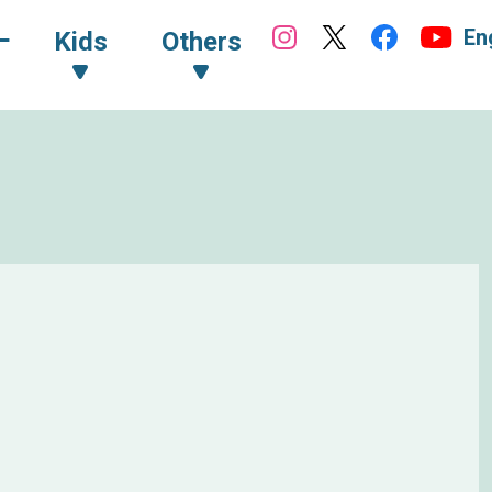
En
ｰ
Kids
Others