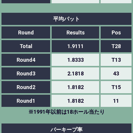
平均パット
Round
Results
Pos
Total
1.9111
T28
Round4
1.8333
T13
Round3
2.1818
43
Round2
1.8182
T15
Round1
1.8182
11
※1991年以前は18ホール当たり
パーキープ率