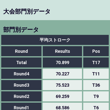
大会部門別データ
部門別データ
平均ストローク
Round
Results
Pos
Total
70.899
T17
Round4
70.227
T11
Round3
75.523
T36
Round2
69.259
T9
Round1
68.586
T6