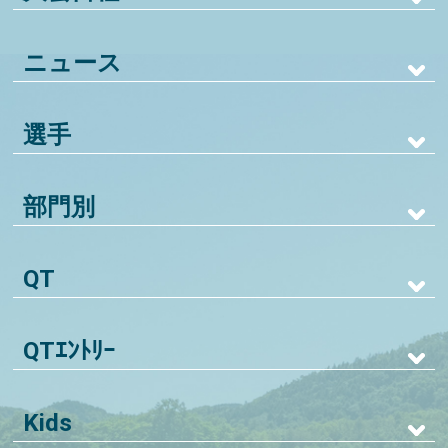
ニュース
選手
部門別
QT
QTｴﾝﾄﾘｰ
Kids