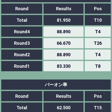
Round
Results
Pos
Total
81.950
T10
Round4
88.890
T4
Round3
66.670
T26
Round2
88.890
T4
Round1
83.330
T8
パーオン率
Round
Results
Pos
Total
62.500
T15