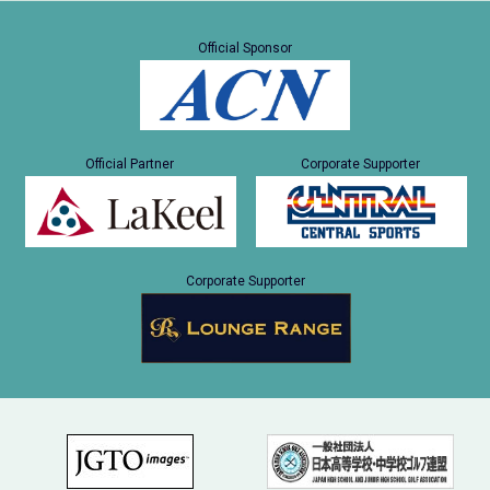
Official Sponsor
Official Partner
Corporate Supporter
Corporate Supporter