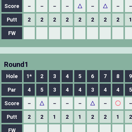
Score
－
－
－
－
△
－
△
－
Putt
2
2
2
2
2
2
2
2
1
FW
Round1
Hole
1*
2
3
4
5
6
7
8
9
Par
4
5
3
4
4
3
4
4
5
Score
－
△
－
－
－
△
－
◯
Putt
2
2
1
2
1
2
2
1
2
FW