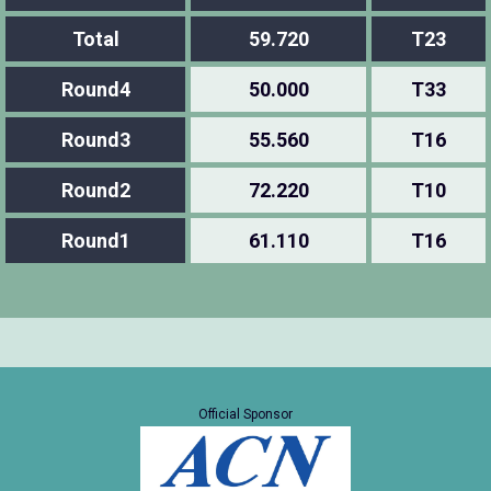
Total
59.720
T23
Round4
50.000
T33
Round3
55.560
T16
Round2
72.220
T10
Round1
61.110
T16
Official Sponsor