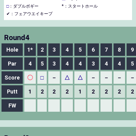
□
：ダブルボギー
*：スタートホール
✔：フェアウエイキープ
Round4
Hole
1*
2
3
4
5
6
7
8
9
Par
4
5
3
4
4
3
4
4
5
Score
◯
□
－
△
△
－
－
－
－
Putt
1
2
2
2
1
2
2
2
2
FW