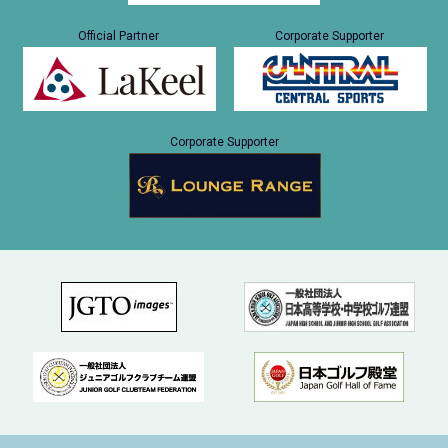
Official Partner
Corporate Supporter
Corporate Supporter