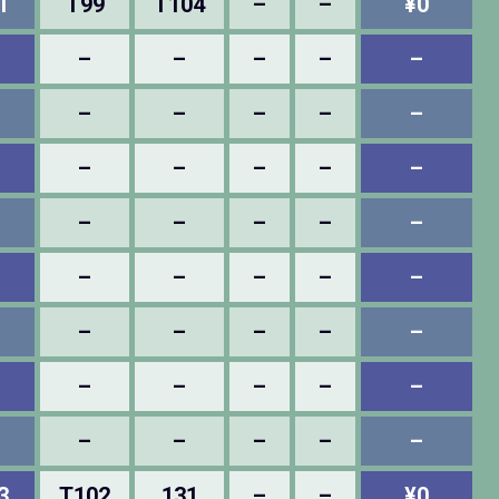
1
T99
T104
–
–
¥0
–
–
–
–
–
–
–
–
–
–
–
–
–
–
–
–
–
–
–
–
–
–
–
–
–
–
–
–
–
–
–
–
–
–
–
–
–
–
–
–
3
T102
131
–
–
¥0