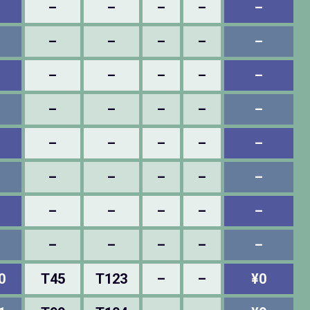
–
–
–
–
–
–
–
–
–
–
–
–
–
–
–
–
–
–
–
–
–
–
–
–
–
–
–
–
–
–
–
–
–
–
–
–
–
–
–
–
0
T45
T123
–
–
¥0