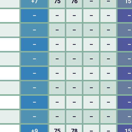
+7
75
76
–
–
15
–
–
–
–
–
–
–
–
–
–
–
–
–
–
–
–
–
–
–
–
–
–
–
–
–
–
–
–
–
–
–
–
–
–
–
–
–
–
–
–
–
–
–
–
–
–
–
–
+9
75
78
–
–
15