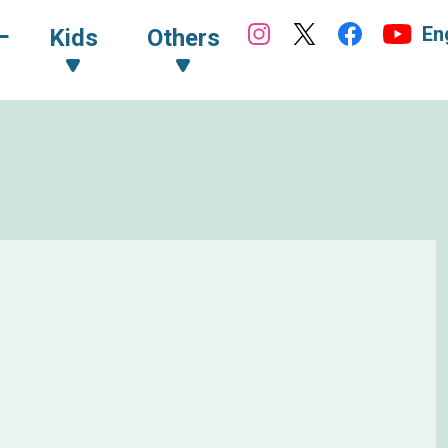
En
ｰ
Kids
Others