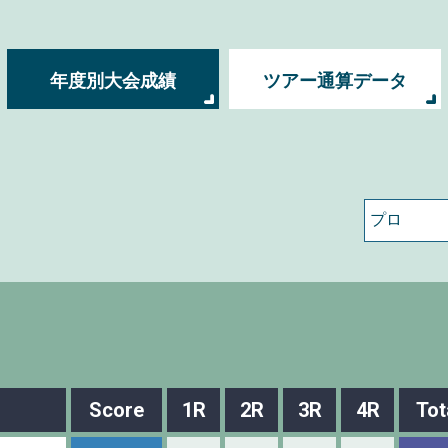
年度別大会成績
ツアー通算データ
Score
1R
2R
3R
4R
Tot