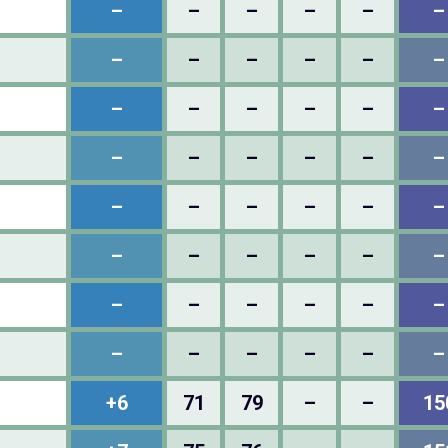
–
–
–
–
–
–
–
–
–
–
–
–
–
–
–
–
–
–
–
–
–
–
–
–
–
–
–
–
–
–
–
–
–
–
–
–
–
–
–
–
–
–
–
–
–
–
–
–
+6
71
79
–
–
15