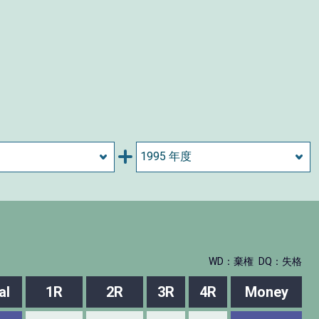
WD：棄権
DQ：失格
al
1R
2R
3R
4R
Money