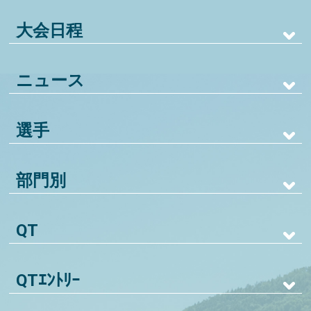
大会日程
ニュース
選手
部門別
QT
QTｴﾝﾄﾘｰ