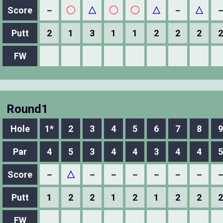
Score
－
◯
△
◯
◯
△
－
△
Putt
2
1
3
1
1
2
2
2
2
FW
Round1
Hole
1*
2
3
4
5
6
7
8
9
Par
4
5
3
4
4
3
4
4
5
Score
－
△
－
－
－
－
－
－
Putt
1
2
2
1
2
1
2
2
2
FW