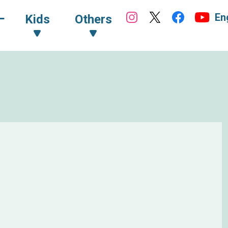
En
ｰ
Kids
Others