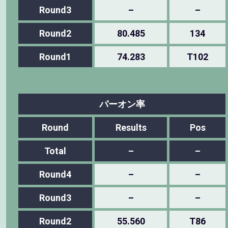
Round3
–
–
Round2
80.485
134
Round1
74.283
T102
パーオン率
Round
Results
Pos
Total
–
–
Round4
–
–
Round3
–
–
Round2
55.560
T86