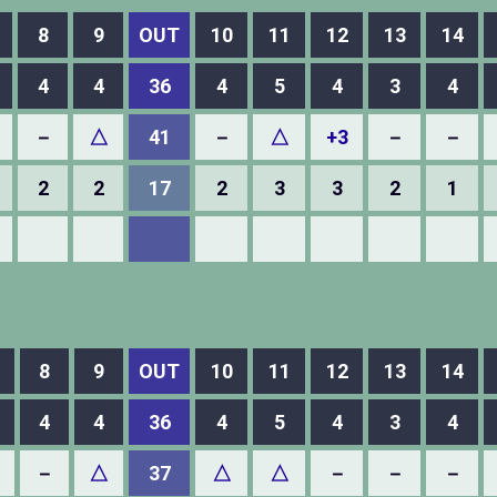
8
9
OUT
10
11
12
13
14
4
4
36
4
5
4
3
4
－
△
41
－
△
+3
－
－
2
2
17
2
3
3
2
1
8
9
OUT
10
11
12
13
14
4
4
36
4
5
4
3
4
－
△
37
△
△
－
－
－