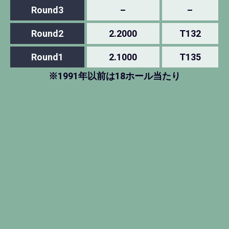
Round3
–
–
Round2
2.2000
T132
Round1
2.1000
T135
※1991年以前は18ホール当たり