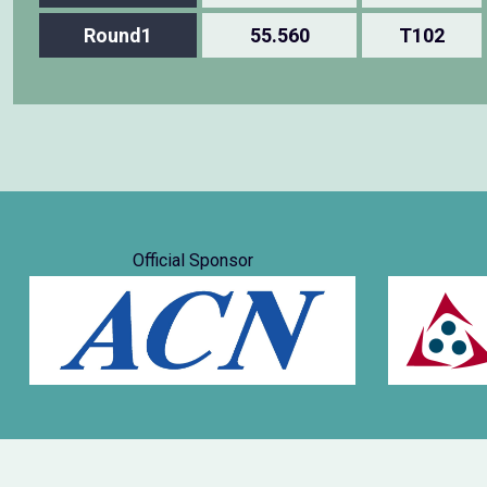
Round1
55.560
T102
Official Sponsor