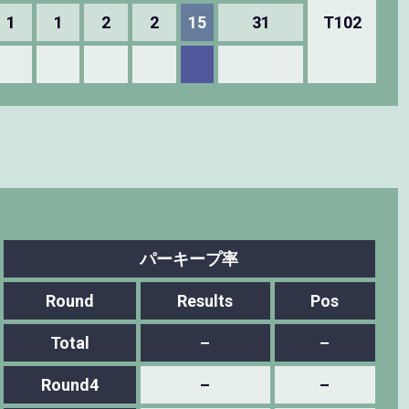
1
1
2
2
15
31
T102
パーキープ率
Round
Results
Pos
Total
–
–
Round4
–
–