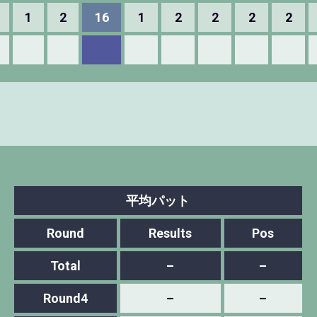
1
2
16
1
2
2
2
2
平均パット
Round
Results
Pos
Total
–
–
Round4
–
–