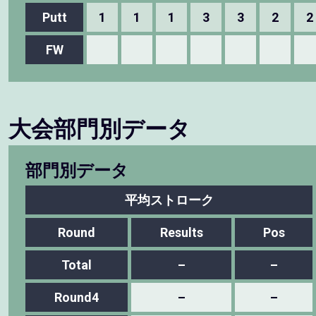
Putt
1
1
1
3
3
2
2
FW
大会部門別データ
部門別データ
平均ストローク
Round
Results
Pos
Total
–
–
Round4
–
–