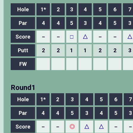
Hole
1*
2
3
4
5
6
7
Par
4
4
5
3
4
5
3
Score
－
－
□
△
－
－
△
Putt
2
2
1
1
2
2
3
FW
Round1
Hole
1*
2
3
4
5
6
7
Par
4
4
5
3
4
5
3
Score
－
－
◎
△
△
－
－