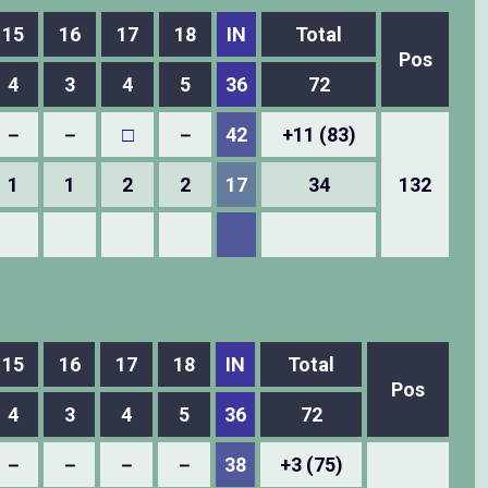
15
16
17
18
IN
Total
Pos
4
3
4
5
36
72
－
－
□
－
42
+11 (83)
1
1
2
2
17
34
132
15
16
17
18
IN
Total
Pos
4
3
4
5
36
72
－
－
－
－
38
+3 (75)