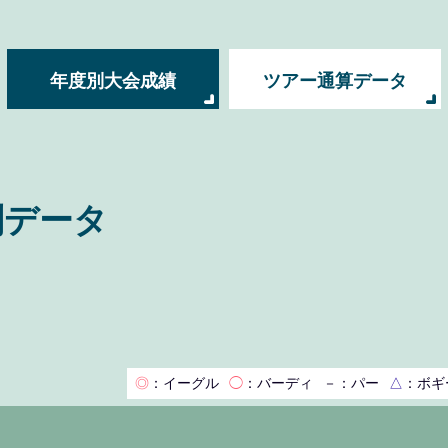
年度別大会成績
ツアー通算データ
別データ
◎
：イーグル
◯
：バーディ
－
：パー
△
：ボギ