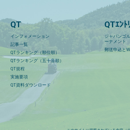
QT
QTｴﾝﾄ
インフォメーション
ジャパンゴル
ーナメント
記事一覧
郵送申込とW
QTランキング（順位順）
QTランキング（五十音順）
QT規程
実施要項
QT資料ダウンロード