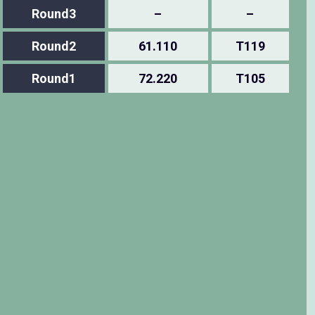
Round3
–
–
Round2
61.110
T119
Round1
72.220
T105