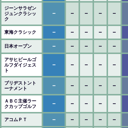
ジーンサラゼン
–
–
–
–
–
ジュンクラシッ
ク
–
–
–
–
–
東海クラシック
–
–
–
–
–
日本オープン
アサヒビールゴ
–
–
–
–
–
ルフダイジェス
ト
ブリヂストント
–
–
–
–
–
ーナメント
ＡＢＣ主催ラー
–
–
–
–
–
クカップゴルフ
–
–
–
–
–
アコムＰＴ