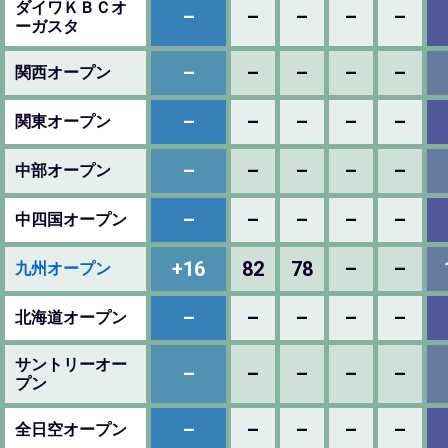
ダイワＫＢＣオ
–
–
–
–
–
ーガスタ
–
–
–
–
–
関西オープン
–
–
–
–
–
関東オープン
–
–
–
–
–
中部オープン
–
–
–
–
–
中四国オープン
+16
82
78
–
–
九州オープン
–
–
–
–
–
北海道オープン
サントリーオー
–
–
–
–
–
プン
–
–
–
–
–
全日空オープン