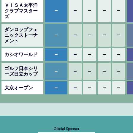
ＶＩＳＡ太平洋
–
–
–
–
–
クラブマスター
ズ
ダンロップフェ
–
–
–
–
–
ニックストーナ
メント
–
–
–
–
–
カシオワールド
ゴルフ日本シリ
–
–
–
–
–
ーズ日立カップ
–
–
–
–
–
大京オープン
Official Sponsor