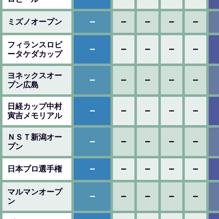
–
–
–
–
–
ミズノオープン
フィランスロピ
–
–
–
–
–
ータケダカップ
ヨネックスオー
–
–
–
–
–
プン広島
日経カップ中村
–
–
–
–
–
寅吉メモリアル
ＮＳＴ新潟オー
–
–
–
–
–
プン
–
–
–
–
–
日本プロ選手権
マルマンオープ
–
–
–
–
–
ン