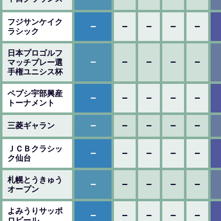
フジサンケイク
–
–
–
–
–
ラシック
日本プロゴルフ
–
–
–
–
–
マッチプレー選
手権ユニシス杯
ペプシ宇部興産
–
–
–
–
–
トーナメント
–
–
–
–
–
三菱ギャラン
ＪＣＢクラシッ
–
–
–
–
–
ク仙台
札幌とうきゅう
–
–
–
–
–
オープン
よみうりサッポ
–
–
–
–
–
ロビール