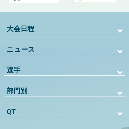
大会日程
ニュース
選手
部門別
QT