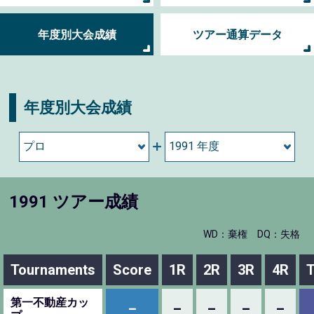
年度別大会成績
ツアー通算データ
年度別大会成績
1991 ツアー成績
WD：棄権
DQ：失格
Tournaments
Score
1R
2R
3R
4R
T
第一不動産カッ
–
–
–
–
–