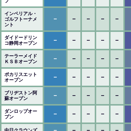
プ
インペリアル・
–
–
–
–
–
ゴルフトーナメ
ント
ダイドードリン
–
–
–
–
–
コ静岡オープン
テーラーメイド
–
–
–
–
–
ＫＳＢオープン
ポカリスエット
–
–
–
–
–
オープン
ブリヂストン阿
–
–
–
–
–
蘇オープン
ダンロップオー
–
–
–
–
–
プン
–
–
–
–
–
中日クラウンズ