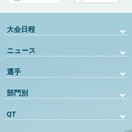
大会日程
ニュース
選手
部門別
QT