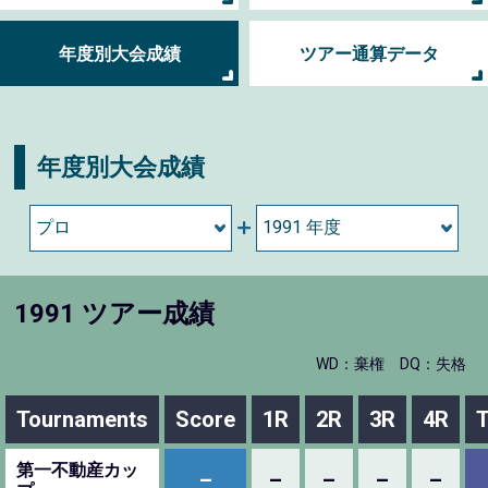
年度別大会成績
ツアー通算データ
年度別大会成績
1991 ツアー成績
WD：棄権
DQ：失格
Tournaments
Score
1R
2R
3R
4R
T
第一不動産カッ
–
–
–
–
–