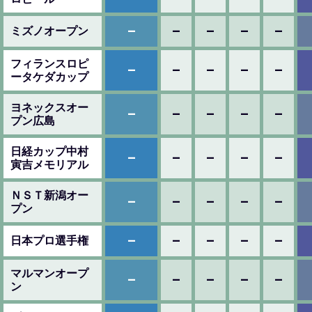
–
–
–
–
–
ミズノオープン
フィランスロピ
–
–
–
–
–
ータケダカップ
ヨネックスオー
–
–
–
–
–
プン広島
日経カップ中村
–
–
–
–
–
寅吉メモリアル
ＮＳＴ新潟オー
–
–
–
–
–
プン
–
–
–
–
–
日本プロ選手権
マルマンオープ
–
–
–
–
–
ン