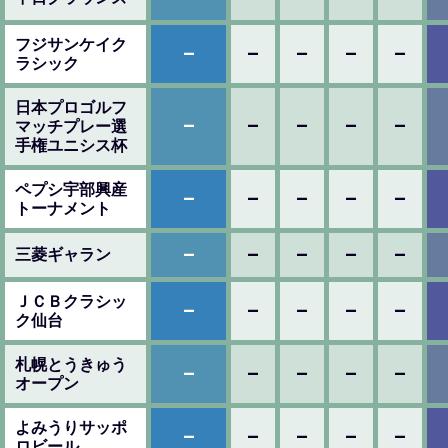
フジサンケイク
–
–
–
–
–
ラシック
日本プロゴルフ
–
–
–
–
–
マッチプレー選
手権ユニシス杯
ペプシ宇部興産
–
–
–
–
–
トーナメント
–
–
–
–
–
三菱ギャラン
ＪＣＢクラシッ
–
–
–
–
–
ク仙台
札幌とうきゅう
–
–
–
–
–
オープン
よみうりサッポ
–
–
–
–
–
ロビール