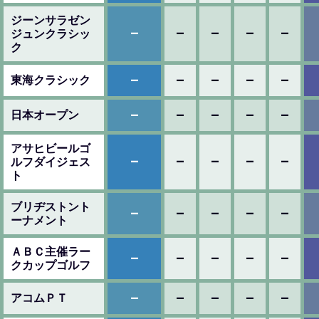
ジーンサラゼン
–
–
–
–
–
ジュンクラシッ
ク
–
–
–
–
–
東海クラシック
–
–
–
–
–
日本オープン
アサヒビールゴ
–
–
–
–
–
ルフダイジェス
ト
ブリヂストント
–
–
–
–
–
ーナメント
ＡＢＣ主催ラー
–
–
–
–
–
クカップゴルフ
–
–
–
–
–
アコムＰＴ