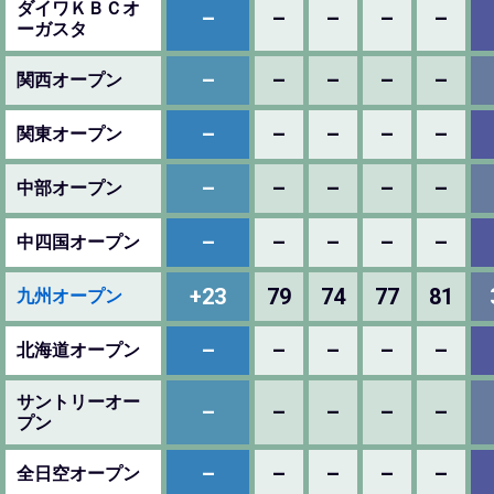
ダイワＫＢＣオ
–
–
–
–
–
ーガスタ
–
–
–
–
–
関西オープン
–
–
–
–
–
関東オープン
–
–
–
–
–
中部オープン
–
–
–
–
–
中四国オープン
+23
79
74
77
81
九州オープン
–
–
–
–
–
北海道オープン
サントリーオー
–
–
–
–
–
プン
–
–
–
–
–
全日空オープン