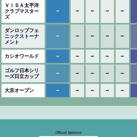
ＶＩＳＡ太平洋
–
–
–
–
–
クラブマスター
ズ
ダンロップフェ
–
–
–
–
–
ニックストーナ
メント
–
–
–
–
–
カシオワールド
ゴルフ日本シリ
–
–
–
–
–
ーズ日立カップ
–
–
–
–
–
大京オープン
Official Sponsor