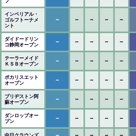
プ
インペリアル・
–
–
–
–
–
ゴルフトーナメ
ント
ダイドードリン
–
–
–
–
–
コ静岡オープン
テーラーメイド
–
–
–
–
–
ＫＳＢオープン
ポカリスエット
–
–
–
–
–
オープン
ブリヂストン阿
–
–
–
–
–
蘇オープン
ダンロップオー
–
–
–
–
–
プン
–
–
–
–
–
中日クラウンズ