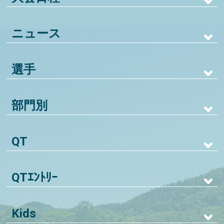
ニュース
選手
部門別
QT
QTｴﾝﾄﾘｰ
Kids