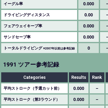
0.000
イーグル率
0.00
ドライビングディスタンス
0.000
フェアウェイキープ率
0.000
サンドセーブ率
0
トータルドライビング
※2007年以前は参考記録
1991 ツアー参考記録
Categories
Results
Rank
0.000
–
平均ストローク（予選カット前）
0.000
–
平均ストローク（第3ラウンド）