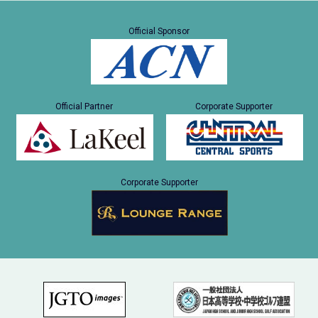
Official Sponsor
Official Partner
Corporate Supporter
Corporate Supporter