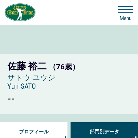
Menu
佐藤 裕二
（76歳）
サトウ ユウジ
Yuji SATO
--
プロフィール
部門別データ