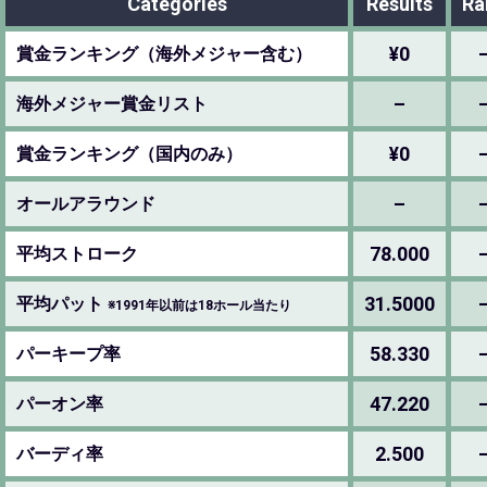
Categories
Results
Ra
¥0
賞金ランキング（海外メジャー含む）
–
海外メジャー賞金リスト
¥0
賞金ランキング（国内のみ）
–
オールアラウンド
78.000
平均ストローク
31.5000
平均パット
※1991年以前は18ホール当たり
58.330
パーキープ率
47.220
パーオン率
2.500
バーディ率