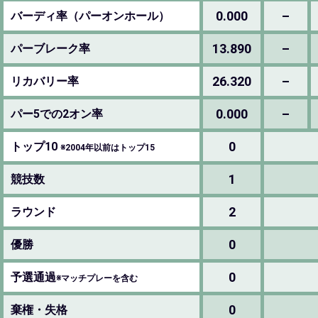
0.000
–
バーディ率（パーオンホール）
13.890
–
パーブレーク率
26.320
–
リカバリー率
0.000
–
パー5での2オン率
0
トップ10
※2004年以前はトップ15
1
競技数
2
ラウンド
0
優勝
0
予選通過
※マッチプレーを含む
0
棄権・失格