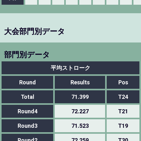
大会部門別データ
部門別データ
平均ストローク
Round
Results
Pos
Total
71.399
T24
Round4
72.227
T21
Round3
71.523
T19
Round2
72.259
T30