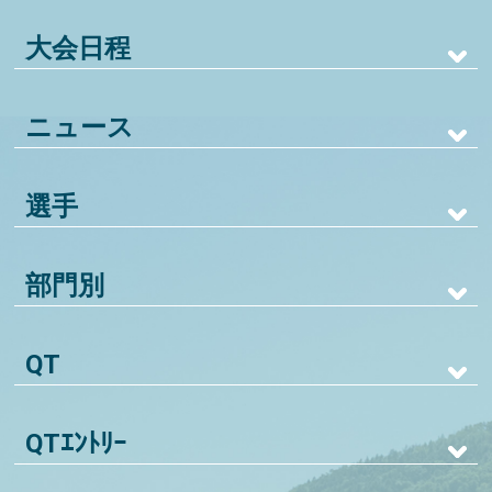
大会日程
ニュース
選手
部門別
QT
QTｴﾝﾄﾘｰ