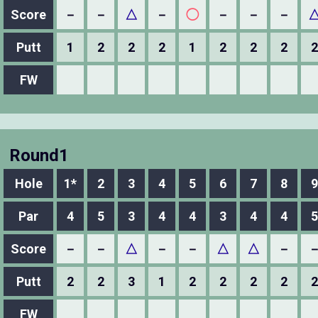
Score
－
－
△
－
◯
－
－
－
Putt
1
2
2
2
1
2
2
2
2
FW
Round1
Hole
1*
2
3
4
5
6
7
8
9
Par
4
5
3
4
4
3
4
4
5
Score
－
－
△
－
－
△
△
－
Putt
2
2
3
1
2
2
2
2
2
FW