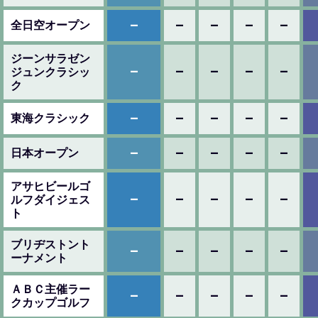
–
–
–
–
–
全日空オープン
ジーンサラゼン
–
–
–
–
–
ジュンクラシッ
ク
–
–
–
–
–
東海クラシック
–
–
–
–
–
日本オープン
アサヒビールゴ
–
–
–
–
–
ルフダイジェス
ト
ブリヂストント
–
–
–
–
–
ーナメント
ＡＢＣ主催ラー
–
–
–
–
–
クカップゴルフ