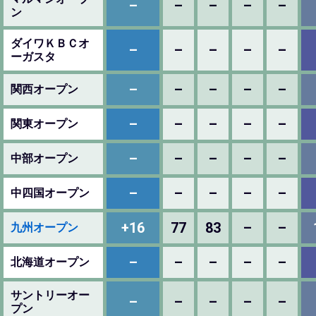
–
–
–
–
–
ン
ダイワＫＢＣオ
–
–
–
–
–
ーガスタ
–
–
–
–
–
関西オープン
–
–
–
–
–
関東オープン
–
–
–
–
–
中部オープン
–
–
–
–
–
中四国オープン
+16
77
83
–
–
九州オープン
–
–
–
–
–
北海道オープン
サントリーオー
–
–
–
–
–
プン