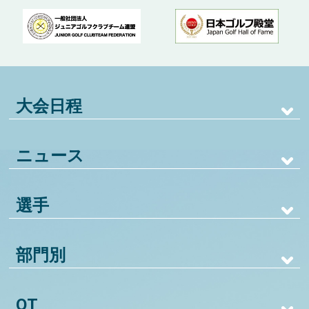
大会日程
ニュース
選手
部門別
QT