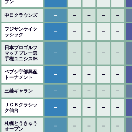
プン
–
–
–
–
–
中日クラウンズ
フジサンケイク
–
–
–
–
–
ラシック
日本プロゴルフ
–
–
–
–
–
マッチプレー選
手権ユニシス杯
ペプシ宇部興産
–
–
–
–
–
トーナメント
–
–
–
–
–
三菱ギャラン
ＪＣＢクラシッ
–
–
–
–
–
ク仙台
札幌とうきゅう
–
–
–
–
–
オープン