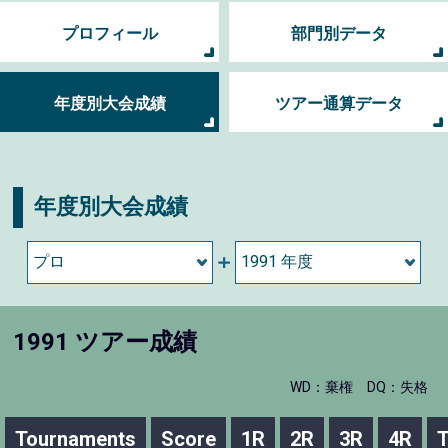
プロフィール
部門別データ
年度別大会成績
ツアー通算データ
年度別大会成績
1991 ツアー成績
WD：棄権
DQ：失格
Tournaments
Score
1R
2R
3R
4R
T