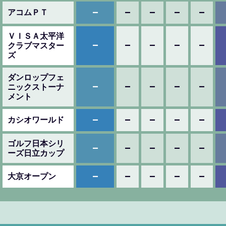
–
–
–
–
–
アコムＰＴ
ＶＩＳＡ太平洋
–
–
–
–
–
クラブマスター
ズ
ダンロップフェ
–
–
–
–
–
ニックストーナ
メント
–
–
–
–
–
カシオワールド
ゴルフ日本シリ
–
–
–
–
–
ーズ日立カップ
–
–
–
–
–
大京オープン