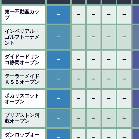
第一不動産カッ
–
–
–
–
–
プ
インペリアル・
–
–
–
–
–
ゴルフトーナメ
ント
ダイドードリン
–
–
–
–
–
コ静岡オープン
テーラーメイド
–
–
–
–
–
ＫＳＢオープン
ポカリスエット
–
–
–
–
–
オープン
ブリヂストン阿
–
–
–
–
–
蘇オープン
ダンロップオー
–
–
–
–
–