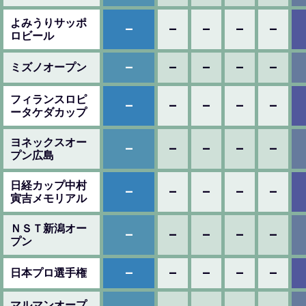
よみうりサッポ
–
–
–
–
–
ロビール
–
–
–
–
–
ミズノオープン
フィランスロピ
–
–
–
–
–
ータケダカップ
ヨネックスオー
–
–
–
–
–
プン広島
日経カップ中村
–
–
–
–
–
寅吉メモリアル
ＮＳＴ新潟オー
–
–
–
–
–
プン
–
–
–
–
–
日本プロ選手権
マルマンオープ