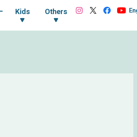
En
ｰ
Kids
Others