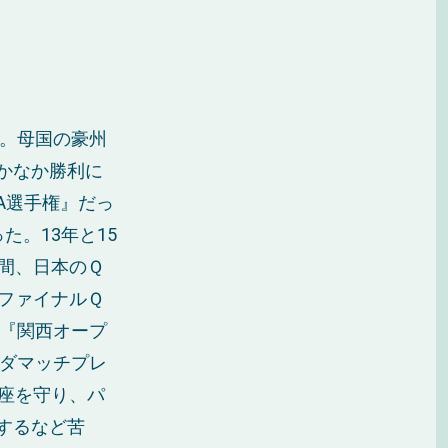
向。母国の豪州
かなか勝利に
A選手権』だっ
た。13年と15
間、日本のＱ
ファイナルＱ
の『関西オープ
ンダマッチプレ
座を守り、パ
するなど苦