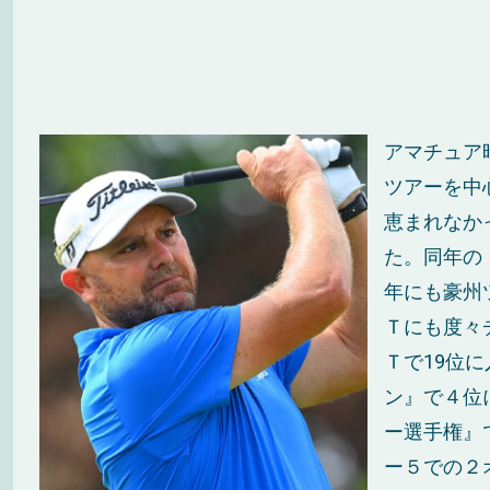
アマチュア
ツアーを中
恵まれなか
た。同年の『
年にも豪州
Ｔにも度々
Ｔで19位
ン』で４位
ー選手権』
ー５での２