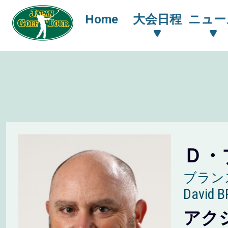
Home
大会日程
ニュー
Ｄ・
ブラン
David 
アク