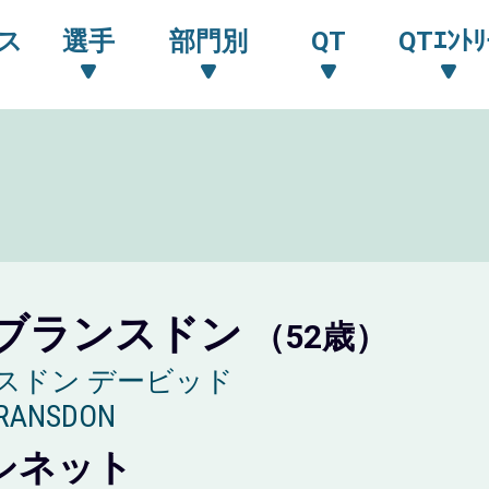
ス
選手
部門別
QT
QTｴﾝﾄﾘ
ブランスドン
（52歳）
スドン デービッド
BRANSDON
シネット