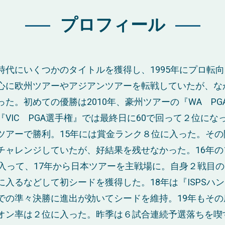
プロフィール
時代にいくつかのタイトルを獲得し、1995年にプロ転
心に欧州ツアーやアジアンツアーを転戦していたが、な
った。初めての優勝は2010年、豪州ツアーの『WA PG
VIC PGA選手権』では最終日に60で回って２位になっ
ツアーで勝利。15年には賞金ランク８位に入った。その
チャレンジしていたが、好結果を残せなかった。16年の
に入って、17年から日本ツアーを主戦場に。自身２戦目
に入るなどして初シードを獲得した。18年は『ISPSハ
での準々決勝に進出が効いてシードを維持。19年もその
オン率は２位に入った。昨季は６試合連続予選落ちを喫