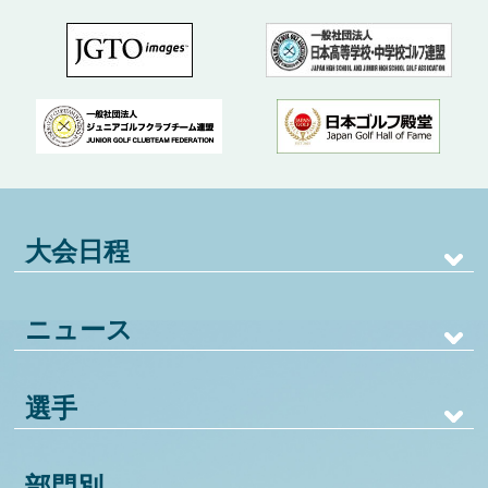
大会日程
ニュース
選手
部門別