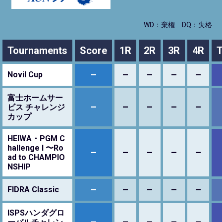
WD：棄権
DQ：失格
Tournaments
Score
1R
2R
3R
4R
T
–
–
–
–
–
Novil Cup
富士ホームサー
–
–
–
–
–
ビス チャレンジ
カップ
HEIWA・PGM C
hallenge I 〜Ro
–
–
–
–
–
ad to CHAMPIO
NSHIP
–
–
–
–
–
FIDRA Classic
ISPSハンダグロ
–
–
–
–
–