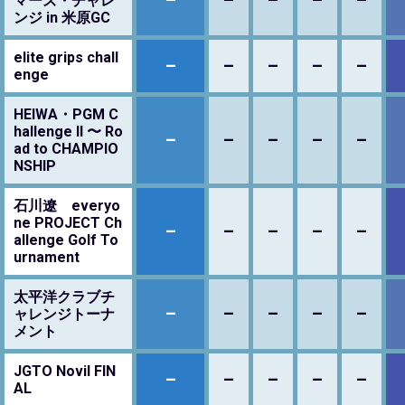
マーズ・チャレ
ンジ in 米原GC
elite grips chall
–
–
–
–
–
enge
HEIWA・PGM C
hallenge II 〜 Ro
–
–
–
–
–
ad to CHAMPIO
NSHIP
石川遼 everyo
ne PROJECT Ch
–
–
–
–
–
allenge Golf To
urnament
太平洋クラブチ
–
–
–
–
–
ャレンジトーナ
メント
JGTO Novil FIN
–
–
–
–
–
AL