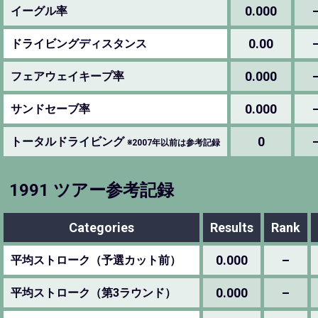
0.000
イーグル率
0.00
ドライビングディスタンス
0.000
フェアウェイキープ率
0.000
サンドセーブ率
0
トータルドライビング
※2007年以前は参考記録
1991 ツアー参考記録
Categories
Results
Rank
0.000
–
平均ストローク（予選カット前）
0.000
–
平均ストローク（第3ラウンド）