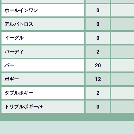
0
ホールインワン
0
アルバトロス
0
イーグル
2
バーディ
20
パー
12
ボギー
2
ダブルボギー
0
トリプルボギー/+