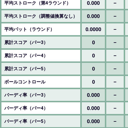
0.000
–
平均ストローク（第4ラウンド）
0.000
–
平均ストローク（調整値換算なし）
0.0000
–
平均パット（ラウンド）
0
–
累計スコア（パー3）
0
–
累計スコア（パー4）
0
–
累計スコア（パー5）
0
–
ボールコントロール
0.000
–
バーディ率（パー3）
0.000
–
バーディ率（パー4）
0.000
–
バーディ率（パー5）