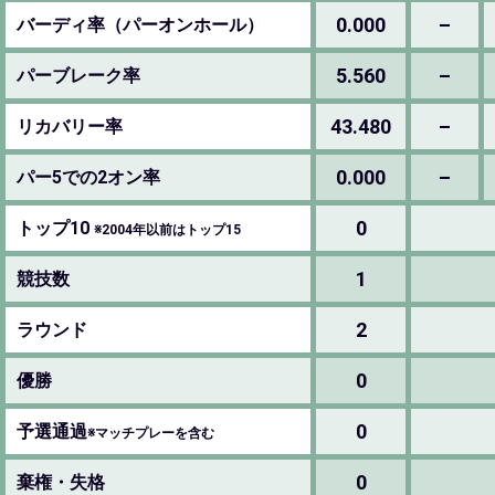
0.000
–
バーディ率（パーオンホール）
5.560
–
パーブレーク率
43.480
–
リカバリー率
0.000
–
パー5での2オン率
0
トップ10
※2004年以前はトップ15
1
競技数
2
ラウンド
0
優勝
0
予選通過
※マッチプレーを含む
0
棄権・失格