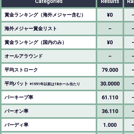
Categories
Results
Ra
¥0
賞金ランキング（海外メジャー含む）
–
海外メジャー賞金リスト
¥0
賞金ランキング（国内のみ）
–
オールアラウンド
79.000
平均ストローク
30.0000
平均パット
※1991年以前は18ホール当たり
61.110
パーキープ率
36.110
パーオン率
1.000
バーディ率