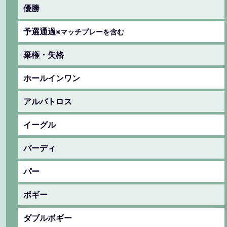
優勝
予選通過
※マッチプレーを含む
棄権・失格
ホールインワン
アルバトロス
イーグル
バーディ
パー
ボギー
ダブルボギー