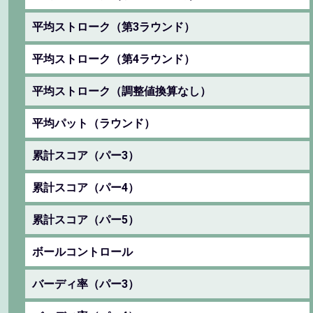
平均ストローク（第3ラウンド）
平均ストローク（第4ラウンド）
平均ストローク（調整値換算なし）
平均パット（ラウンド）
累計スコア（パー3）
累計スコア（パー4）
累計スコア（パー5）
ボールコントロール
バーディ率（パー3）