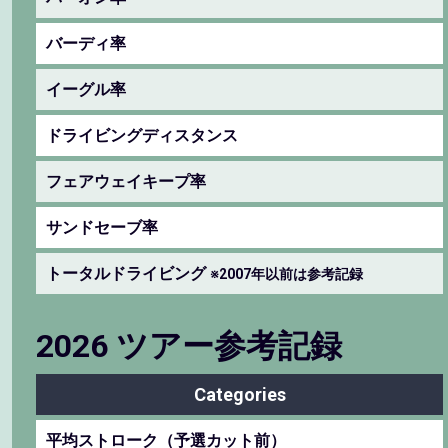
バーディ率
イーグル率
ドライビングディスタンス
フェアウェイキープ率
サンドセーブ率
トータルドライビング
※2007年以前は参考記録
2026 ツアー参考記録
Categories
平均ストローク（予選カット前）