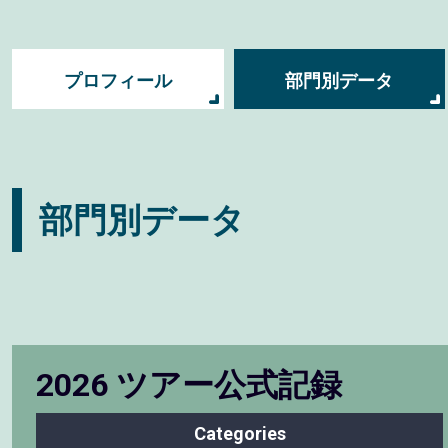
プロフィール
部門別データ
部門別データ
2026 ツアー公式記録
Categories