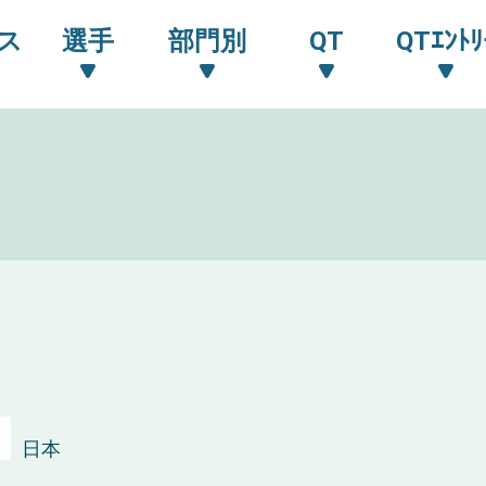
ス
選手
部門別
QT
QTｴﾝﾄﾘ
日本