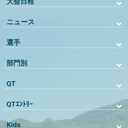
大会日程
ニュース
選手
部門別
QT
QTｴﾝﾄﾘｰ
Kids