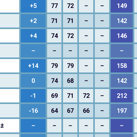
+5
77
72
–
–
149
+2
71
71
–
–
142
+4
74
72
–
–
146
–
–
–
–
–
–
+14
79
79
–
–
158
0
74
68
–
–
142
-1
69
71
72
–
212
ト
-16
64
67
66
–
197
–
–
–
–
–
–
ま