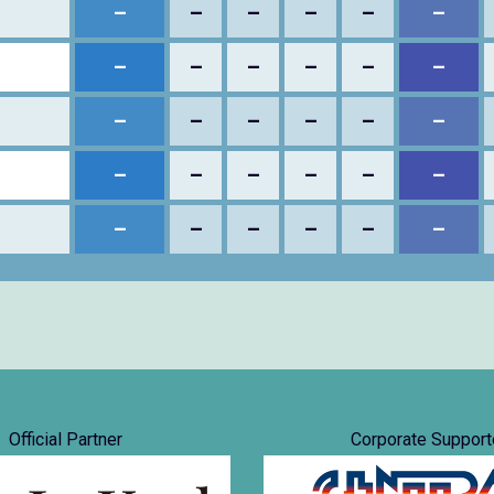
–
–
–
–
–
–
–
–
–
–
–
–
–
–
–
–
–
–
–
–
–
–
–
–
–
–
–
–
–
–
Official Partner
Corporate Support