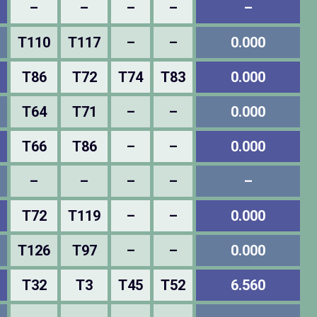
–
–
–
–
–
T110
T117
–
–
0.000
T86
T72
T74
T83
0.000
T64
T71
–
–
0.000
T66
T86
–
–
0.000
–
–
–
–
–
T72
T119
–
–
0.000
T126
T97
–
–
0.000
T32
T3
T45
T52
6.560