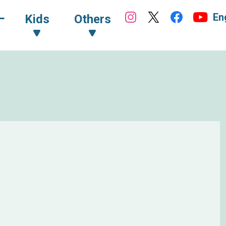
En
ｰ
Kids
Others