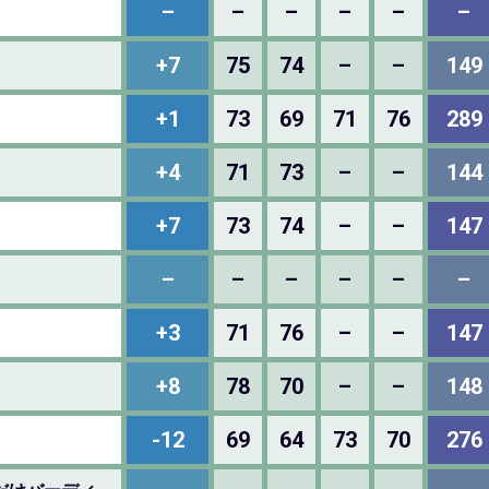
–
–
–
–
–
–
+7
75
74
–
–
149
+1
73
69
71
76
289
+4
71
73
–
–
144
+7
73
74
–
–
147
–
–
–
–
–
–
+3
71
76
–
–
147
+8
78
70
–
–
148
-12
69
64
73
70
276