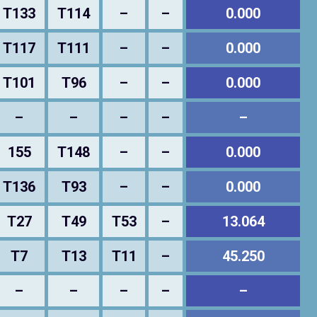
T133
T114
–
–
0.000
T117
T111
–
–
0.000
T101
T96
–
–
0.000
–
–
–
–
–
155
T148
–
–
0.000
T136
T93
–
–
0.000
T27
T49
T53
–
13.064
T7
T13
T11
–
45.250
–
–
–
–
–