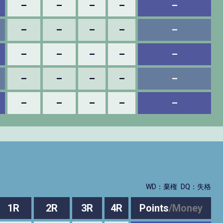
–
–
–
–
–
–
–
–
–
–
–
–
–
–
–
–
–
–
–
–
–
–
–
–
–
WD：棄権
DQ：失格
1R
2R
3R
4R
Points
/
Money