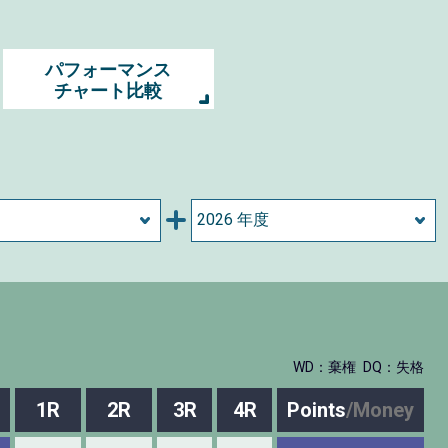
パフォーマンス
チャート比較
WD：棄権
DQ：失格
1R
2R
3R
4R
Points
/
Money