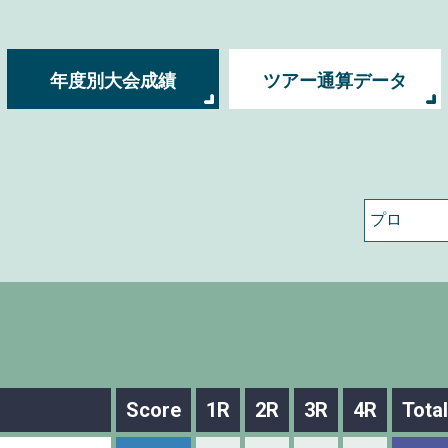
年度別大会成績
ツアー通算データ
Score
1R
2R
3R
4R
Total