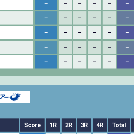
–
–
–
–
–
–
–
–
–
–
–
–
–
–
–
–
–
–
–
–
–
–
–
–
–
–
–
–
–
–
Score
1R
2R
3R
4R
Total