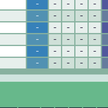
–
–
–
–
–
–
–
–
–
–
–
–
–
–
–
–
–
–
–
–
–
–
–
–
–
–
–
–
–
–