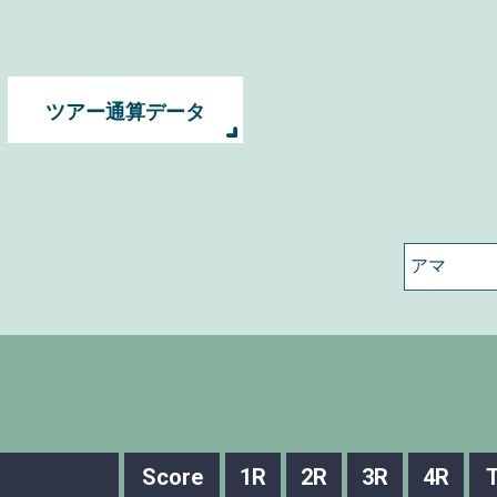
ツアー通算データ
Score
1R
2R
3R
4R
T