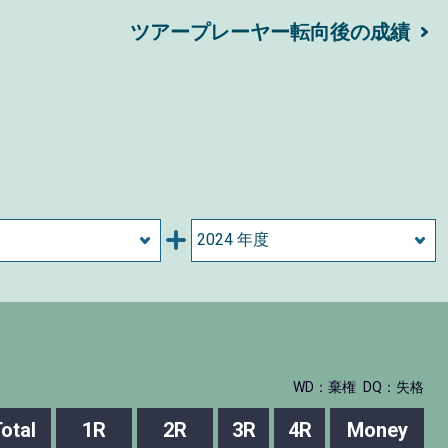
ツアープレーヤー転向後の成績
WD：棄権
DQ：失格
otal
1R
2R
3R
4R
Money