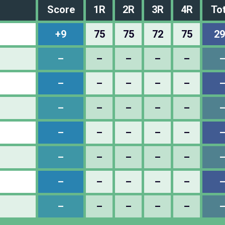
Score
1R
2R
3R
4R
Tot
+9
75
75
72
75
29
–
–
–
–
–
–
–
–
–
–
–
–
–
–
–
–
–
–
–
–
–
–
–
–
–
–
–
–
–
–
–
–
–
–
–