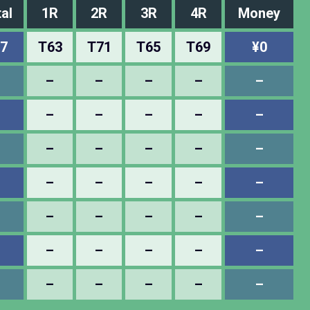
al
1R
2R
3R
4R
Money
7
T63
T71
T65
T69
¥0
–
–
–
–
–
–
–
–
–
–
–
–
–
–
–
–
–
–
–
–
–
–
–
–
–
–
–
–
–
–
–
–
–
–
–
–
–
–
–
–
–
–