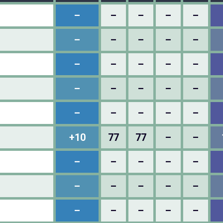
–
–
–
–
–
–
–
–
–
–
–
–
–
–
–
–
–
–
–
–
–
–
–
–
–
+10
77
77
–
–
–
–
–
–
–
–
–
–
–
–
–
–
–
–
–