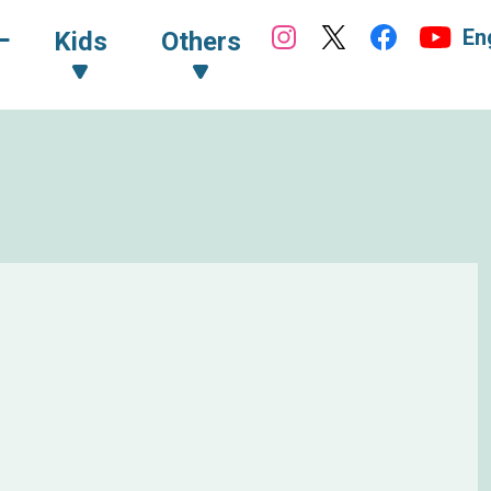
En
ｰ
Kids
Others