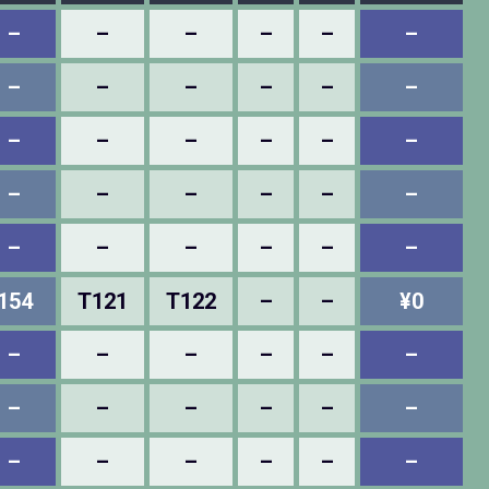
–
–
–
–
–
–
–
–
–
–
–
–
–
–
–
–
–
–
–
–
–
–
–
–
–
–
–
–
–
–
154
T121
T122
–
–
¥0
–
–
–
–
–
–
–
–
–
–
–
–
–
–
–
–
–
–