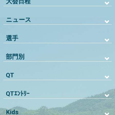
大会日程
ニュース
選手
部門別
QT
QTｴﾝﾄﾘｰ
Kids