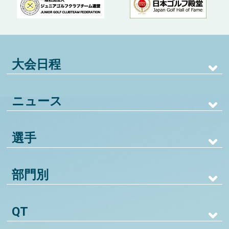
大会日程
ニュース
選手
部門別
QT