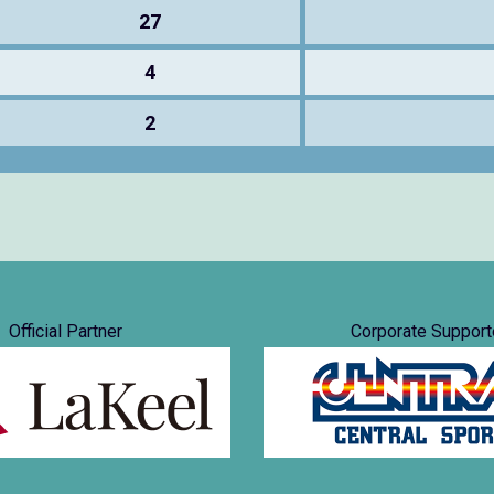
27
4
2
Official Partner
Corporate Support