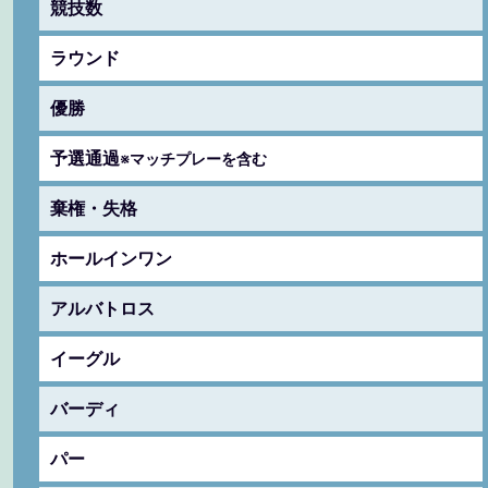
競技数
ラウンド
優勝
予選通過
※マッチプレーを含む
棄権・失格
ホールインワン
アルバトロス
イーグル
バーディ
パー