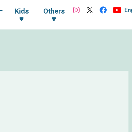
En
ｰ
Kids
Others