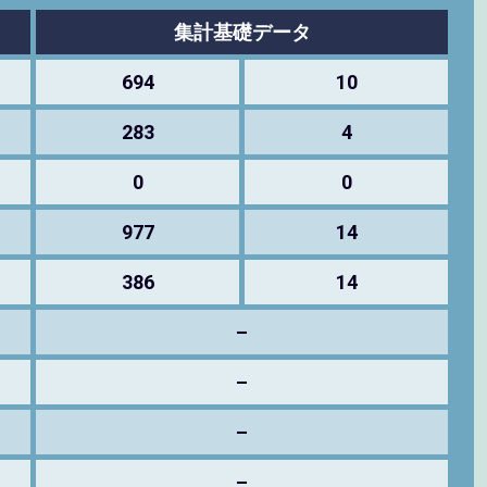
集計基礎データ
694
10
283
4
0
0
977
14
386
14
–
–
–
–