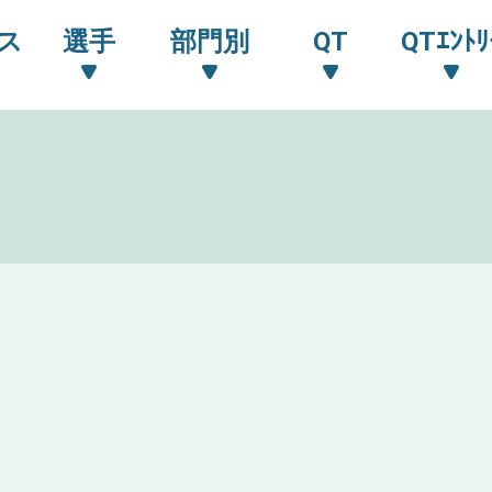
ス
選手
部門別
QT
QTｴﾝﾄﾘ