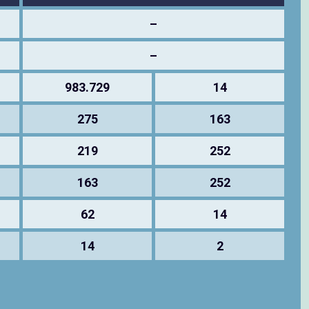
–
–
983.729
14
275
163
219
252
163
252
62
14
14
2