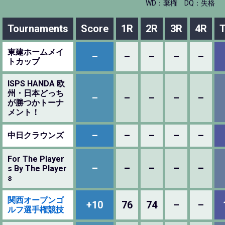
WD：棄権
DQ：失格
Tournaments
Score
1R
2R
3R
4R
T
東建ホームメイ
–
–
–
–
–
トカップ
ISPS HANDA 欧
州・日本どっち
–
–
–
–
–
が勝つかトーナ
メント！
–
–
–
–
–
中日クラウンズ
For The Player
–
–
–
–
–
s By The Player
s
関西オープンゴ
+10
76
74
–
–
ルフ選手権競技