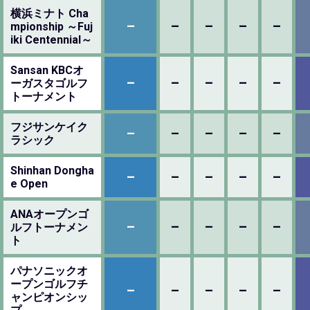
横浜ミナト Cha
–
–
–
–
–
mpionship ～Fuj
iki Centennial～
Sansan KBCオ
–
–
–
–
–
ーガスタゴルフ
トーナメント
フジサンケイク
–
–
–
–
–
ラシック
Shinhan Dongha
–
–
–
–
–
e Open
ANAオープンゴ
–
–
–
–
–
ルフトーナメン
ト
パナソニックオ
ープンゴルフチ
–
–
–
–
–
ャンピオンシッ