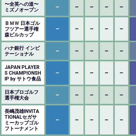
〜全英への道〜
–
–
–
–
–
ミズノオープン
ＢＭＷ 日本ゴル
–
–
–
–
–
フツアー選手権
森ビルカップ
ハナ銀行 インビ
–
–
–
–
–
テーショナル
JAPAN PLAYER
–
–
–
–
–
S CHAMPIONSH
IP by サトウ食品
日本プロゴルフ
–
–
–
–
–
選手権大会
長嶋茂雄INVITA
TIONALセガサ
–
–
–
–
–
ミーカップゴル
フトーナメント