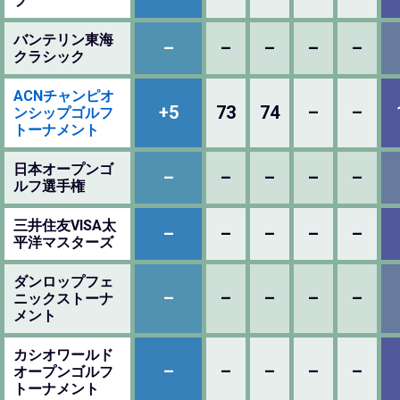
プ
バンテリン東海
–
–
–
–
–
クラシック
ACNチャンピオ
+5
73
74
–
–
ンシップゴルフ
トーナメント
日本オープンゴ
–
–
–
–
–
ルフ選手権
三井住友VISA太
–
–
–
–
–
平洋マスターズ
ダンロップフェ
–
–
–
–
–
ニックストーナ
メント
カシオワールド
–
–
–
–
–
オープンゴルフ
トーナメント