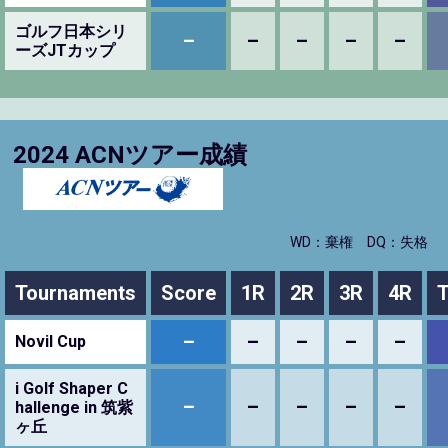
ゴルフ日本シリ
–
–
–
–
–
ーズJTカップ
2024 ACNツアー成績
WD：棄権
DQ：失格
Tournaments
Score
1R
2R
3R
4R
T
–
–
–
–
–
Novil Cup
i Golf Shaper C
–
–
–
–
–
hallenge in 筑紫
ヶ丘