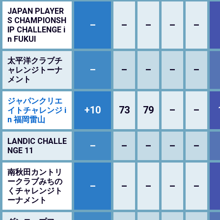
JAPAN PLAYER
S CHAMPIONSH
–
–
–
–
–
IP CHALLENGE i
n FUKUI
太平洋クラブチ
–
–
–
–
–
ャレンジトーナ
メント
ジャパンクリエ
+10
73
79
–
–
イトチャレンジ i
n 福岡雷山
LANDIC CHALLE
–
–
–
–
–
NGE 11
南秋田カントリ
ークラブみちの
–
–
–
–
–
くチャレンジト
ーナメント