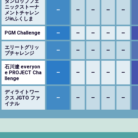
ダンロップフェ
ニックストーナ
–
–
–
–
–
メントチャレン
ジinふくしま
–
–
–
–
–
PGM Challenge
エリートグリッ
–
–
–
–
–
プチャレンジ
石川遼 everyon
–
–
–
–
–
e PROJECT Cha
llenge
ディライトワー
–
–
–
–
–
クス JGTO ファ
イナル