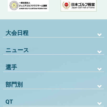
大会日程
ニュース
選手
部門別
QT