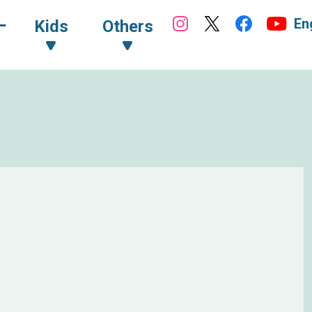
En
ｰ
Kids
Others