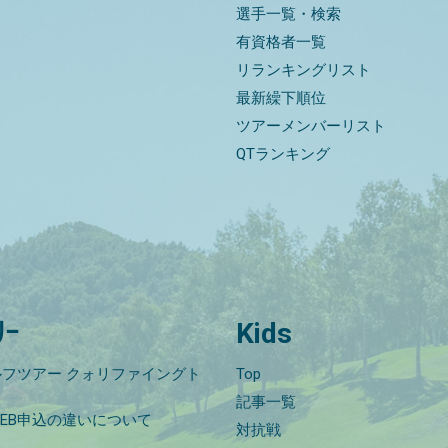
選手一覧・検索
有資格者一覧
リランキングリスト
最新繰下順位
ツアーメンバーリスト
QTランキング
ﾘｰ
Kids
フツアー クォリファイングト
Top
記事一覧
EB申込の違いについて
対抗戦