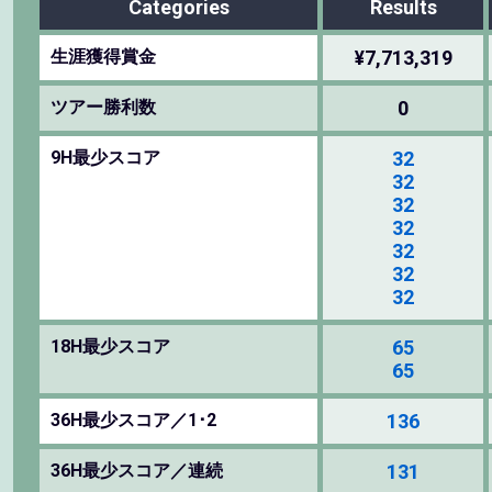
Categories
Results
生涯獲得賞金
¥7,713,319
ツアー勝利数
0
9H最少スコア
32
32
32
32
32
32
32
18H最少スコア
65
65
36H最少スコア／1･2
136
36H最少スコア／連続
131