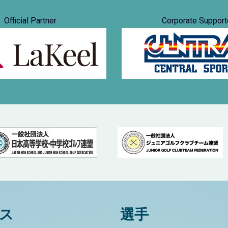
Official Partner
Corporate Support
ス
選手