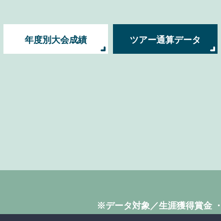
年度別大会成績
ツアー通算データ
※データ対象／生涯獲得賞金