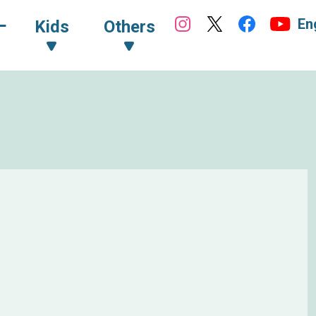
En
ｰ
Kids
Others