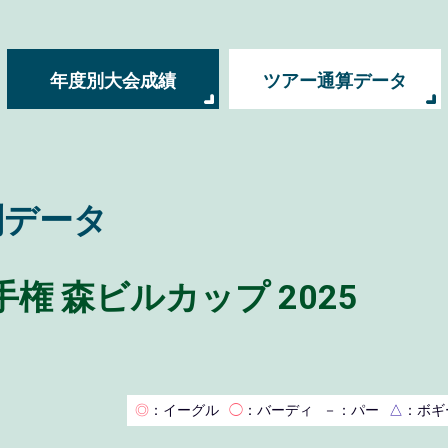
年度別大会成績
ツアー通算データ
別データ
権 森ビルカップ 2025
◎
：イーグル
◯
：バーディ
－
：パー
△
：ボギ