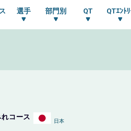
ス
選手
部門別
QT
QTｴﾝﾄﾘ
みれコース
日本