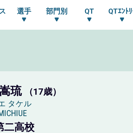
ス
選手
部門別
QT
QTｴﾝﾄﾘ
 嵩琉
（17歳）
エ タケル
 MICHIUE
第二高校