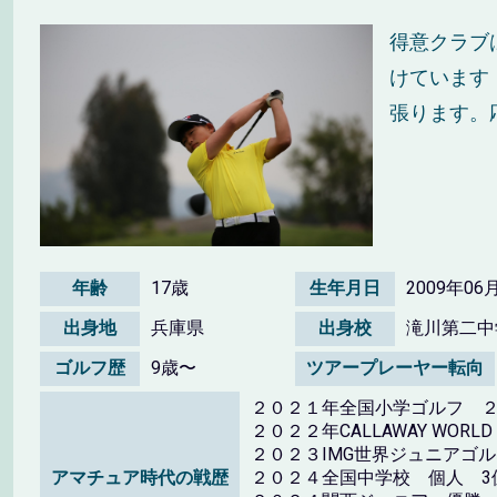
得意クラブ
けています
張ります。
年齢
17歳
生年月日
2009年06
出身地
兵庫県
出身校
滝川第二中
ゴルフ歴
9歳〜
ツアープレーヤー転向
２０２１年全国小学ゴルフ 
２０２２年CALLAWAY WORL
２０２３IMG世界ジュニアゴ
アマチュア時代の戦歴
２０２４全国中学校 個人 3