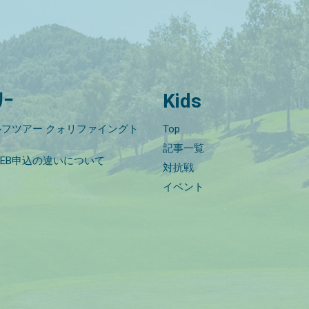
ﾘｰ
Kids
フツアー クォリファイングト
Top
記事一覧
EB申込の違いについて
対抗戦
イベント