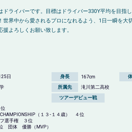
はドライバーです。目標はドライバー330Y平均を目指
！世界中から愛されるプロになれるよう、1日一瞬を大
応援よろしくお願い致します。
月25日
身長
167cm
学
所属先
滝川第二高校
ツアーデビュー戦
２位
D CHAMPIONSHIP（１３-１４歳） ４位
ルフ選手権 ３位
位 団体 優勝（MVP）