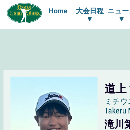
Home
大会日程
ニュー
道上
ミチウ
Takeru
滝川