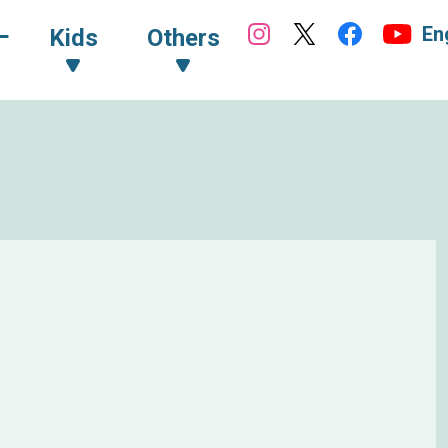
En
ｰ
Kids
Others