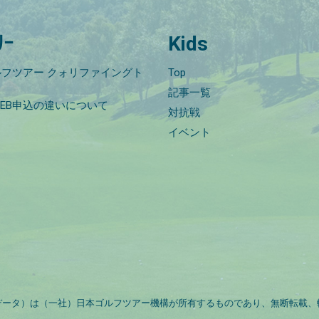
ﾘｰ
Kids
フツアー クォリファイングト
Top
記事一覧
EB申込の違いについて
対抗戦
イベント
データ）は（一社）日本ゴルフツアー機構が所有するものであり、無断転載、