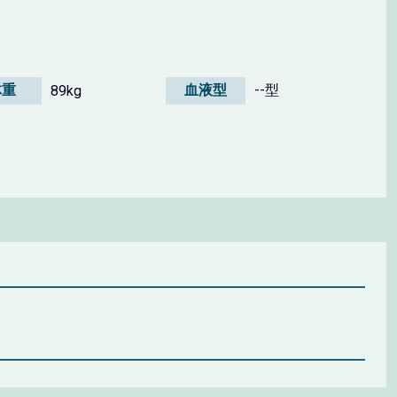
体重
血液型
--型
89kg