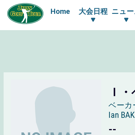
Home
大会日程
ニュー
Ｉ・
ベーカ
Ian BA
--