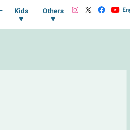
En
ｰ
Kids
Others