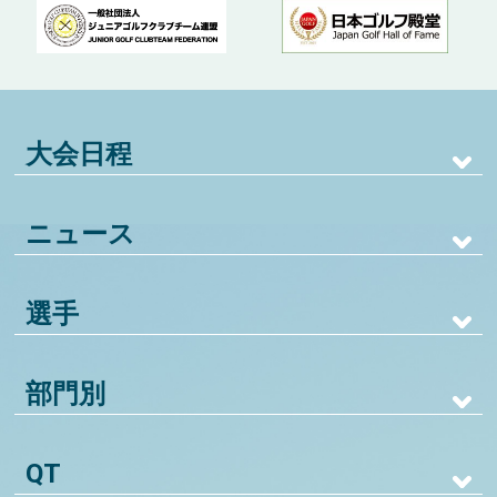
大会日程
ニュース
選手
部門別
QT