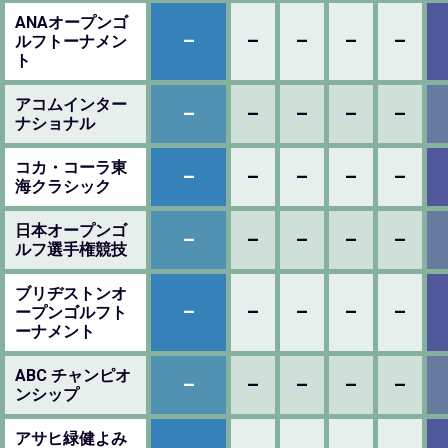
ANAオープンゴ
–
–
–
–
–
ルフトーナメン
ト
アコムインター
–
–
–
–
–
ナショナル
コカ・コーラ東
–
–
–
–
–
海クラシック
日本オープンゴ
–
–
–
–
–
ルフ選手権競技
ブリヂストンオ
–
–
–
–
–
ープンゴルフト
ーナメント
ABC チャンピオ
–
–
–
–
–
ンシップ
アサヒ緑健よみ