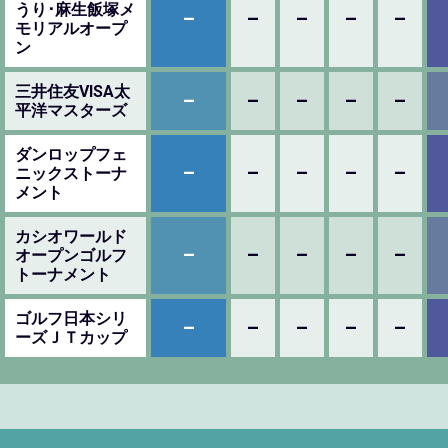
うり･麻生飯塚メ
–
–
–
–
–
モリアルオープ
ン
三井住友VISA太
–
–
–
–
–
平洋マスターズ
ダンロップフェ
–
–
–
–
–
ニックストーナ
メント
カシオワールド
–
–
–
–
–
オープンゴルフ
トーナメント
ゴルフ日本シリ
–
–
–
–
–
ーズＪＴカップ