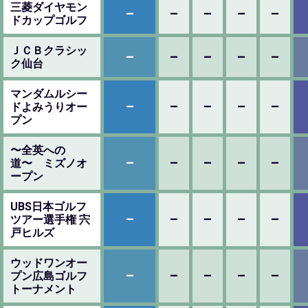
三菱ダイヤモン
–
–
–
–
–
ドカップゴルフ
ＪＣＢクラシッ
–
–
–
–
–
ク仙台
マンダムルシー
–
–
–
–
–
ドよみうりオー
プン
〜全英への
–
–
–
–
–
道〜 ミズノオ
ープン
UBS日本ゴルフ
–
–
–
–
–
ツアー選手権 宍
戸ヒルズ
ウッドワンオー
–
–
–
–
–
プン広島ゴルフ
トーナメント