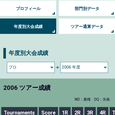
プロフィール
部門別データ
年度別大会成績
ツアー通算データ
年度別大会成績
2006 ツアー成績
WD：棄権
DQ：失格
Tournaments
Score
1R
2R
3R
4R
T