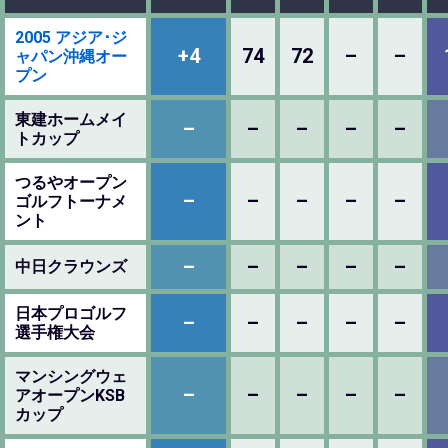
2005 アジア･ジ
+4
74
72
–
–
ャパン沖縄オー
プン
東建ホームメイ
–
–
–
–
–
トカップ
つるやオープン
–
–
–
–
–
ゴルフトーナメ
ント
–
–
–
–
–
中日クラウンズ
日本プロゴルフ
–
–
–
–
–
選手権大会
マンシングウェ
–
–
–
–
–
アオープンKSB
カップ