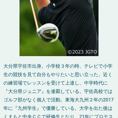
大分県宇佐市出身。小学校３年の時、テレビで小学
生の競技を見て自分もやりたいと思い立った。近く
の練習場でレッスンを受けて上達し、中学時代に
『大分県ジュニア』を連覇している。宇佐高校では
ゴルフ部がなく個人で活動。東海大九州２年の2017
年に『九州学生』で優勝している。大学を出た後は
くまもと中央ＣＣで研修生となり、21年にプロテス