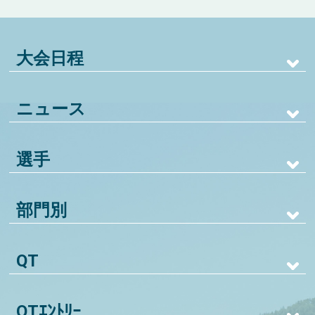
大会日程
ニュース
選手
部門別
QT
QTｴﾝﾄﾘｰ