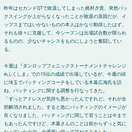
昨年はセカンド
QT
で敗退してしまった梶村夕貴。突然バッ
クスイングが上がらなくなったことが敗退の原因だが、イ
ップスまではいかないものの本人はかなり動揺したはず。
それも徐々に克服して、今シーズンは出場試合数が限られ
るものの、少ないチャンスをものにしようと奮闘してい
る。
今週は『ダンロップフェニックストーナメントチャレンジ
in
ふくしま』での
15
位の成績で出場しているが、今週の頭
に埼玉でパッティングコーチをしている木暮広海氏を訪
ね、パッティングに関する調整を行なってきた。
「ずっとアドレスが気持ち悪かったんですれど、それが全
部解消されました。すると急にパッティングのイメージが
良くなりました。パッティングに関して習うことは今まで
もあったんですけど、木暮さんのことは前からずっと気に
なっていたので、今週思い切って訪ねてみました」。