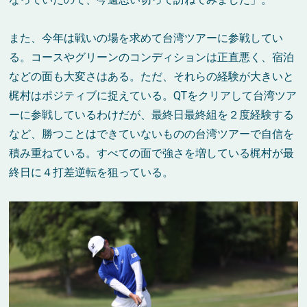
また、今年は戦いの場を求めて台湾ツアーに参戦してい
る。コースやグリーンのコンディションは正直悪く、宿泊
などの面も大変さはある。ただ、それらの経験が大きいと
梶村はポジティブに捉えている。
QT
をクリアして台湾ツア
ーに参戦しているわけだが、最終日最終組を２度経験する
など、勝つことはできていないものの台湾ツアーで自信を
積み重ねている。すべての面で強さを増している梶村が最
終日に４打差逆転を狙っている。