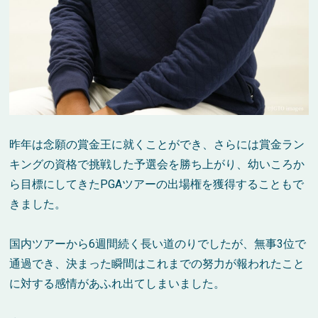
昨年は念願の賞金王に就くことができ、さらには賞金ラン
キングの資格で挑戦した予選会を勝ち上がり、幼いころか
ら目標にしてきた
PGA
ツアーの出場権を獲得することもで
きました。
国内ツアーから
6
週間続く長い道のりでしたが、無事
3
位で
通過でき、決まった瞬間はこれまでの努力が報われたこと
に対する感情があふれ出てしまいました。