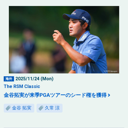
2025/11/24 (Mon)
海外
The RSM Classic
金谷拓実が来季PGAツアーのシード権を獲得
金谷 拓実
久常 涼