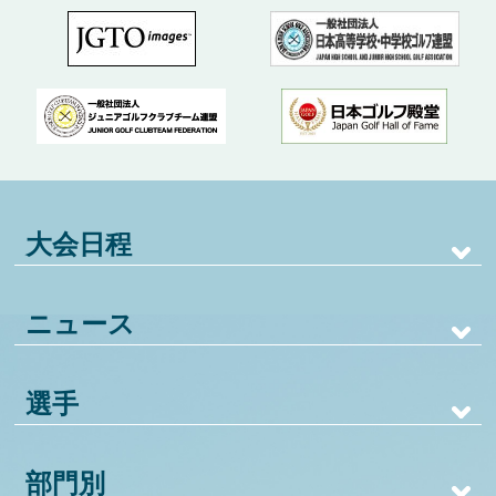
大会日程
ニュース
選手
部門別