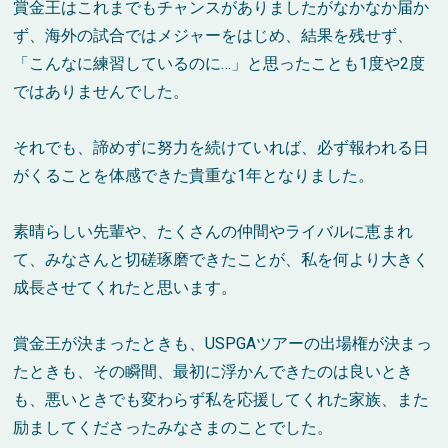
賞金王はこれまでもチャンスがありましたがなかなか届か
ず、海外の試合ではメジャーをはじめ、結果を残せず、
「こんなに練習しているのに
…
」と思ったことも
1
度や
2
度
ではありませんでした。
それでも、諦めずに努力を続けていれば、必ず報われる日
がくることを体感できた貴重な
1
年となりました。
素晴らしい先輩や、たくさんの仲間やライバルに恵まれ
て、みなさんと切磋琢磨できたことが、私を何より大きく
成長させてくれたと思います。
賞金王が決まったときも、
USPGA
ツアーの出場権が決まっ
たときも、その瞬間、最初に浮かんできたのは良いとき
も、悪いときでも変わらず私を応援してくれた家族、また
励ましてくださったみなさまのことでした。