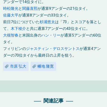
アンダーで14位タイに。
時松隆光
と
関藤直熙
が通算9アンダーの21位タイ。
佐藤大平
が通算8アンダーの33位タイ。
前日7位につけていた
杉浦悠太
は「73」とスコアを落とし
て、
木下稜介
と共に通算7アンダーの43位タイに。
大槻智春
と米国出身の
ハン・リー
が通算5アンダーの60位
タイ。
フィリピンの
ジャスティン・デロスサントス
が通算4アン
ダーの70位タイから最終日の上昇を狙う。
市原 弘大
幡地 隆寛
関連記事