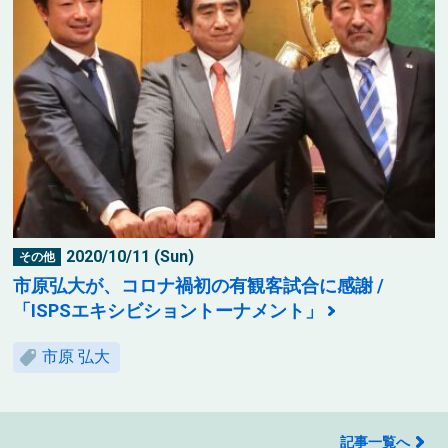
2020/10/11 (Sun)
その他
市原弘大が、コロナ禍初の有観客試合に感謝 /
「ISPSエキシビショントーナメント」
市原 弘大
記事一覧へ