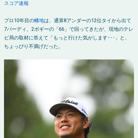
スコア速報
プロ10年目の
幡地
は、通算8アンダーの12位タイから出て
7バーディ、2ボギーの「66」で回ってきたが、現地のテレ
ビ局の取材に答えて「もっと行けた気がします･･･」と、
ちょっぴり不満げだった。