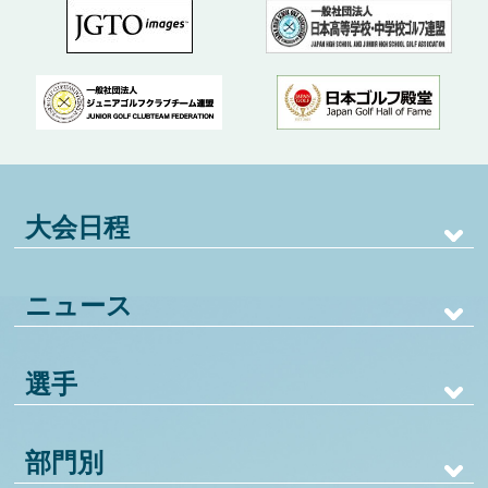
大会日程
ニュース
選手
部門別