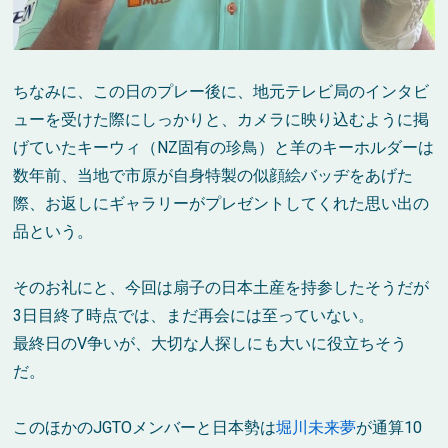
ちなみに、この日のプレー後に、地元テレビ局のインタビ
ューを受けた際にしっかりと、カメラに映り込むように掲
げていたキーウィ（NZ固有の珍鳥）と羊のキーホルダーは
数年前、当地で市原が自身特製の似顔絵バッヂをあげた
際、お返しにギャラリーがプレゼントしてくれた思い出の
品という。
そのお礼にと、今回は扇子の日本土産を持参したそうだが
3日目終了時点では、まだ再会には至っていない。
最終日のV争いが、大切な人探しにも大いに役立ちそう
だ。
このほかのJGTOメンバーと日本勢は
堀川未来夢
が通算10