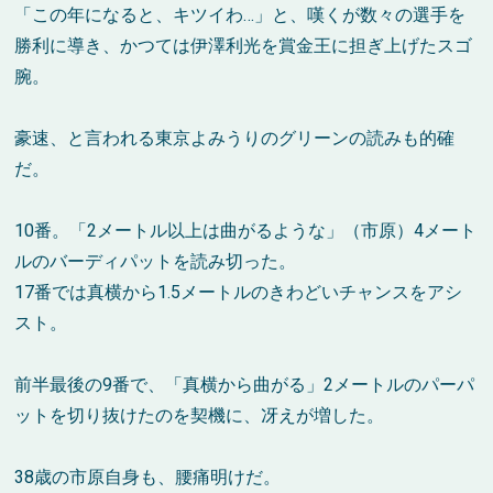
「この年になると、キツイわ…」と、嘆くが数々の選手を
勝利に導き、かつては伊澤利光を賞金王に担ぎ上げたスゴ
腕。
豪速、と言われる東京よみうりのグリーンの読みも的確
だ。
10番。「2メートル以上は曲がるような」（市原）4メート
ルのバーディパットを読み切った。
17番では真横から1.5メートルのきわどいチャンスをアシ
スト。
前半最後の9番で、「真横から曲がる」2メートルのパーパ
ットを切り抜けたのを契機に、冴えが増した。
38歳の市原自身も、腰痛明けだ。