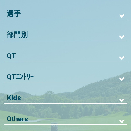
選手
部門別
QT
QTｴﾝﾄﾘｰ
Kids
Others