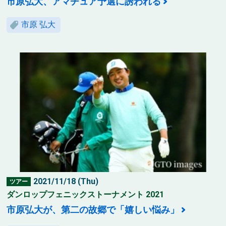
市原弘大、アマチュア予選に誘われる
市原 弘大
2021/11/18 (Thu)
ツアー
ダンロップフェニックストーナメント 2021
市原弘大が、第二の故郷で「嬉しい悩み」