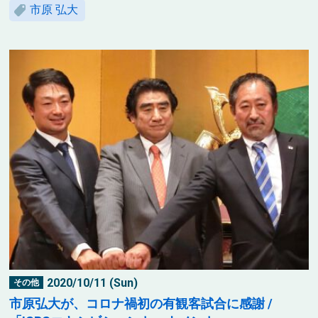
市原 弘大
2020/10/11 (Sun)
その他
市原弘大が、コロナ禍初の有観客試合に感謝 /