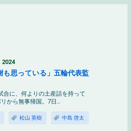
 2024
樹も思っている」五輪代表監
試合に、何よりの土産話を持って
から無事帰国。7日...
松山 英樹
中島 啓太