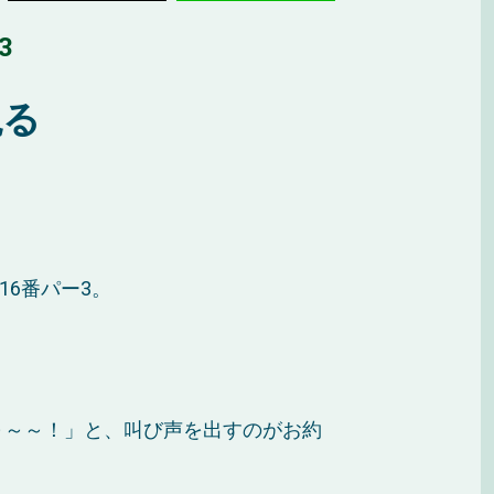
3
現る
16番パー3。
。
～～～！」と、叫び声を出すのがお約