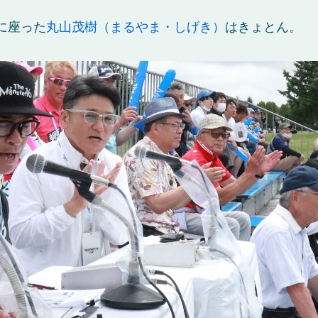
に座った
丸山茂樹（まるやま・しげき）
はきょとん。