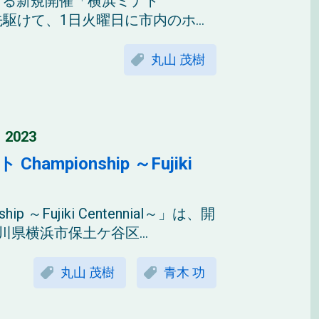
まる新規開催「横浜ミナト
」は本戦に先駆けて、1日火曜日に市内のホ...
丸山 茂樹
 2023
pionship ～Fujiki
～Fujiki Centennial～」は、開
県横浜市保土ケ谷区...
丸山 茂樹
青木 功