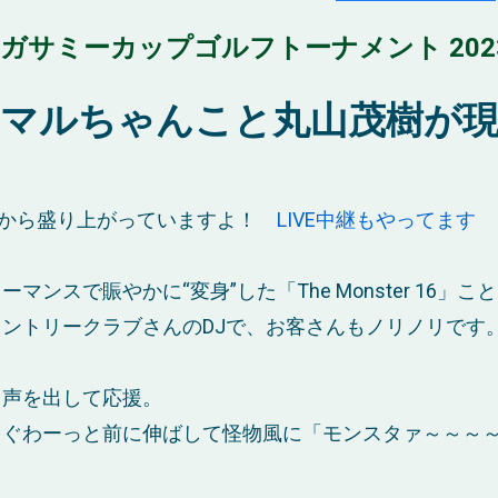
ALセガサミーカップゴルフトーナメント 202
にマルちゃんこと丸山茂樹が
朝から盛り上がっていますよ！
LIVE中継もやってます
スで賑やかに“変身”した「The Monster 16」こと
ントリークラブさんのDJで、お客さんもノリノリです
て声を出して応援。
をぐわーっと前に伸ばして怪物風に「モンスタァ～～～