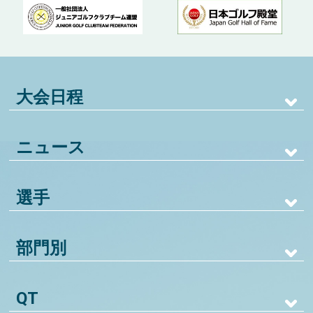
大会日程
ニュース
選手
部門別
QT