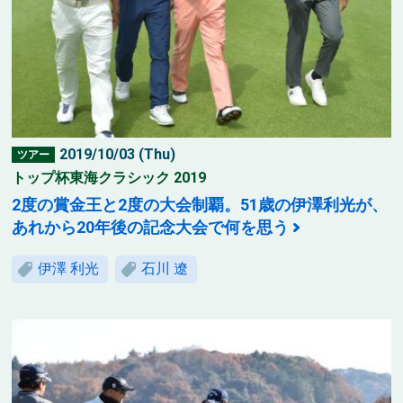
2019/10/03 (Thu)
ツアー
トップ杯東海クラシック 2019
2度の賞金王と2度の大会制覇。51歳の伊澤利光が、
あれから20年後の記念大会で何を思う
伊澤 利光
石川 遼