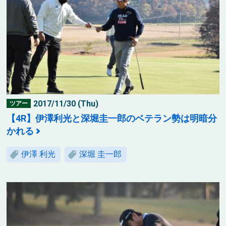
2017/11/30 (Thu)
ツアー
【4R】伊澤利光と深堀圭一郎のベテラン勢は明暗分
かれる
伊澤 利光
深堀 圭一郎