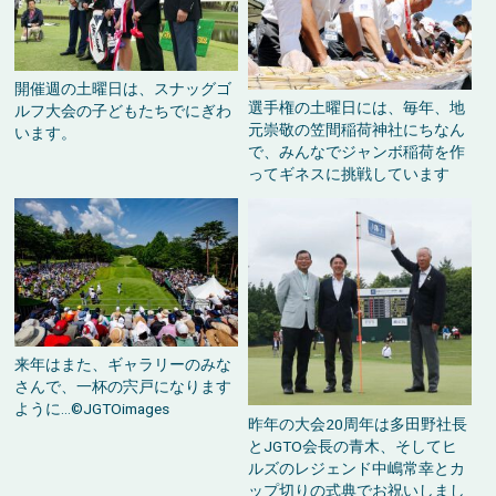
開催週の土曜日は、スナッグゴ
選手権の土曜日には、毎年、地
ルフ大会の子どもたちでにぎわ
元崇敬の笠間稲荷神社にちなん
います。
で、みんなでジャンボ稲荷を作
ってギネスに挑戦しています
来年はまた、ギャラリーのみな
さんで、一杯の宍戸になります
ように…©JGTOimages
昨年の大会20周年は多田野社長
とJGTO会長の青木、そしてヒ
ルズのレジェンド中嶋常幸とカ
ップ切りの式典でお祝いしまし