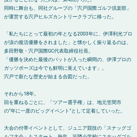
同時に舞台も、同社グループの「宍戸国際ゴルフ倶楽部」
が運営する宍戸ヒルズカントリークラブに移った。
「私たちにとって最初の年となる2003年に、伊澤利光プロ
が涙の復活優勝をされました」と懐かしく振り返るのは、
多田野敬・宍戸国際GC代表取締役社長。
「優勝を決めた最後のパットが入った瞬間の、伊澤プロの
ガッツポーズは今でも鮮明に覚えています」。
宍戸で新たな歴史が始まる合図だった。
それから18年。
回を重ねるごとに、「ツアー選手権」は、地元笠間市
の”年に一度のビッグイベント”として定着していった。
大会の付帯イベントとして、ジュニア競技の「スナッグゴ
ルフ大会」もスタート。毎年、近隣小学校にスナッグゴル