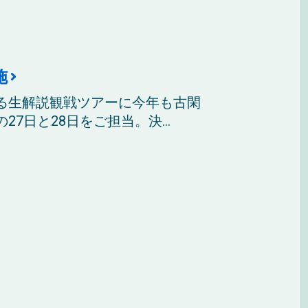
施
る生解説観戦ツアーに今年も古閑
日と28日をご担当。決...