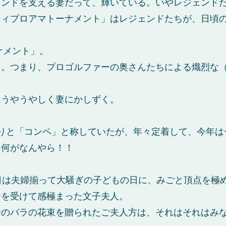
ェンドを支える妻だって、輝いている。いやレジェンド
ティプロアマトーナメント」はレジェンドたちが、日頃
ナメント」。
。つまり、プロゴルファーの奥さんたちによる熾烈な（
はうやうやしく妻にかしずく。
りと「コンペ」と称していたが、年々定着して、今年は
う何がなんやら！！
日は夫婦揃って大騒ぎの子どもの日に、みごと頂点を極
ーを受けて感極まった文子夫人。
輪のバラの花束を贈られたご夫人方は、それはそれはみ