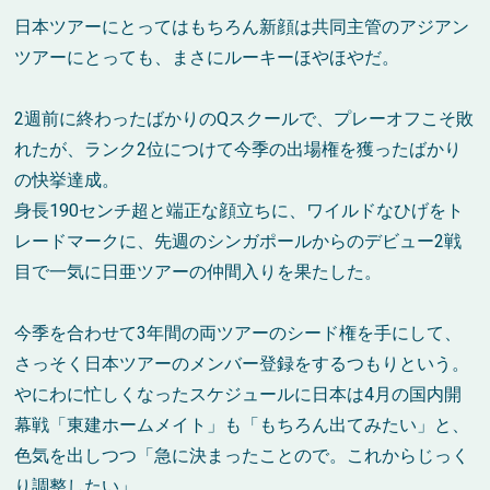
日本ツアーにとってはもちろん新顔は共同主管のアジアン
ツアーにとっても、まさにルーキーほやほやだ。
2週前に終わったばかりのQスクールで、プレーオフこそ敗
れたが、ランク2位につけて今季の出場権を獲ったばかり
の快挙達成。
身長190センチ超と端正な顔立ちに、ワイルドなひげをト
レードマークに、先週のシンガポールからのデビュー2戦
目で一気に日亜ツアーの仲間入りを果たした。
今季を合わせて3年間の両ツアーのシード権を手にして、
さっそく日本ツアーのメンバー登録をするつもりという。
やにわに忙しくなったスケジュールに日本は4月の国内開
幕戦「東建ホームメイト」も「もちろん出てみたい」と、
色気を出しつつ「急に決まったことので。これからじっく
り調整したい」。