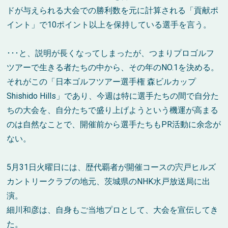
ドが与えられる大会での勝利数を元に計算される「貢献ポ
イント」で10ポイント以上を保持している選手を言う。
･･･と、説明が長くなってしまったが、つまりプロゴルフ
ツアーで生きる者たちの中から、その年のNO.1を決める。
それがこの「日本ゴルフツアー選手権 森ビルカップ
Shishido Hills」であり、今週は特に選手たちの間で自分た
ちの大会を、自分たちで盛り上げようという機運が高まる
のは自然なことで、開催前から選手たちもPR活動に余念が
ない。
5月31日火曜日には、歴代覇者が開催コースの宍戸ヒルズ
カントリークラブの地元、茨城県のNHK水戸放送局に出
演。
細川和彦は、自身もご当地プロとして、大会を宣伝してき
た。