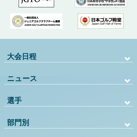
大会日程
ニュース
選手
部門別