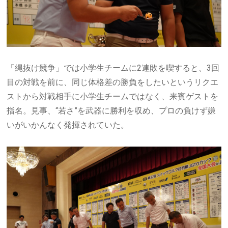
「縄抜け競争」では小学生チームに
2
連敗を喫すると、
3
回
目の対戦を前に、同じ体格差の勝負をしたいというリクエ
ストから対戦相手に小学生チームではなく、来賓ゲストを
指名。見事、“若さ
”
を武器に勝利を収め、プロの負けず嫌
いがいかんなく発揮されていた。