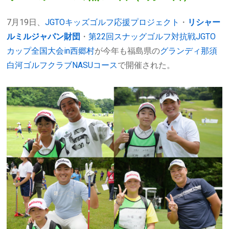
7月19日、
JGTOキッズゴルフ応援プロジェクト
・
リシャー
ルミルジャパン財団
・
第22回スナッグゴルフ対抗戦JGTO
カップ全国大会in西郷
村
が今年も福島県の
グランディ那須
白河ゴルフクラブNASUコース
で開催された。