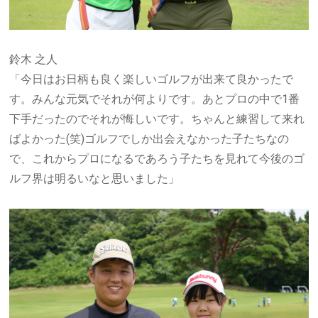
鈴木 之人
「今日はお日柄も良く楽しいゴルフが出来て良かったで
す。みんな元気でそれが何よりです。あとプロの中で
1
番
下手だったのでそれが悔しいです。ちゃんと練習して来れ
ばよかった
(
笑
)
ゴルフでしか出会えなかった子たちなの
で、これからプロになるであろう子たちを見れて今後のゴ
ルフ界は明るいなと思いました」