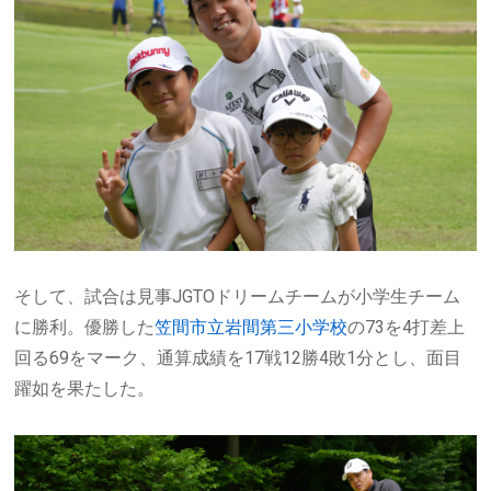
そして、試合は見事
JGTO
ドリームチームが小学生チーム
に勝利。優勝した
笠間市立岩間第三小学校
の
73
を
4
打差上
回る
69
をマーク、通算成績を
17
戦
12
勝
4
敗
1
分とし、面目
躍如を果たした。