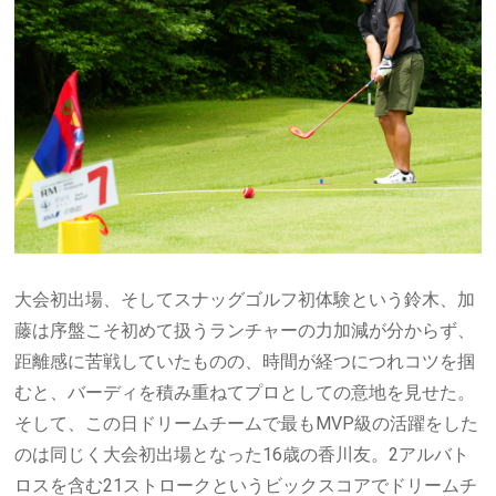
大会初出場、そしてスナッグゴルフ初体験という鈴木、加
藤は序盤こそ初めて扱うランチャーの力加減が分からず、
距離感に苦戦していたものの、時間が経つにつれコツを掴
むと、バーディを積み重ねてプロとしての意地を見せた。
そして、この日ドリームチームで最も
MVP
級の活躍をした
のは同じく大会初出場となった
16
歳の香川友。
2
アルバト
ロスを含む
21
ストロークというビックスコアでドリームチ