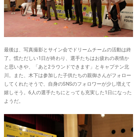
最後は、写真撮影とサイン会でドリームチームの活動は終
了。慌ただしい
1
日が終わり、選手たちはお疲れの表情か
と思いきや、「あと
2
ラウンドできます」とキャプテン北
川。また、木下は参加した子供たちの親御さんがフォロー
してくれたそうで、自身の
SNS
のフォロワーが少し増えて
嬉しそう。
6
人の選手たちにとっても充実した
1
日になった
ようだ。