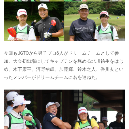
今回もJGTOから男子プロ6人がドリームチームとして参
加。大会初出場にしてキャプテンを務める北川祐生をはじ
め、木下康平、河野祐輝、加藤輝、鈴木之人、香川友とい
ったメンバーがドリームチームに名を連ねた。