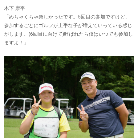
木下 康平
「めちゃくちゃ楽しかったです。
5
回目の参加ですけど、
参加するごとにゴルフが上手な子が増えていっている感じ
がします。
(6
回目に向けて
)
呼ばれたら僕はいつでも参加し
ますよ！」