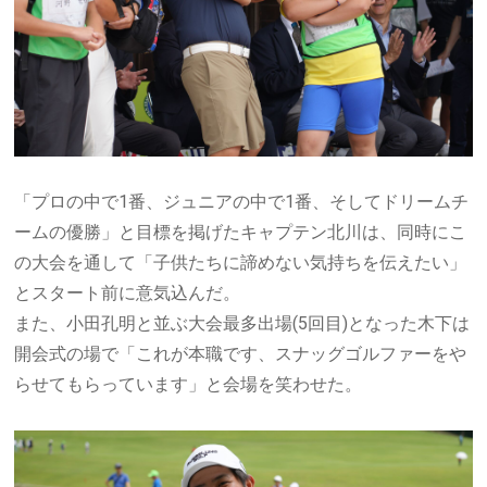
「プロの中で
1
番、ジュニアの中で
1
番、そしてドリームチ
ームの優勝」と目標を掲げたキャプテン北川は、同時にこ
の大会を通して「子供たちに諦めない気持ちを伝えたい」
とスタート前に意気込んだ。
また、小田孔明と並ぶ大会最多出場
(5
回目
)
となった木下は
開会式の場で「これが本職です、スナッグゴルファーをや
らせてもらっています」と会場を笑わせた。