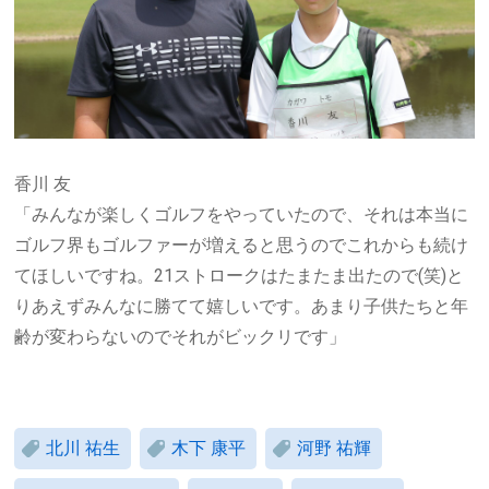
香川 友
「みんなが楽しくゴルフをやっていたので、それは本当に
ゴルフ界もゴルファーが増えると思うのでこれからも続け
てほしいですね。
21
ストロークはたまたま出たので
(
笑
)
と
りあえずみんなに勝てて嬉しいです。あまり子供たちと年
齢が変わらないのでそれがビックリです」
北川 祐生
木下 康平
河野 祐輝