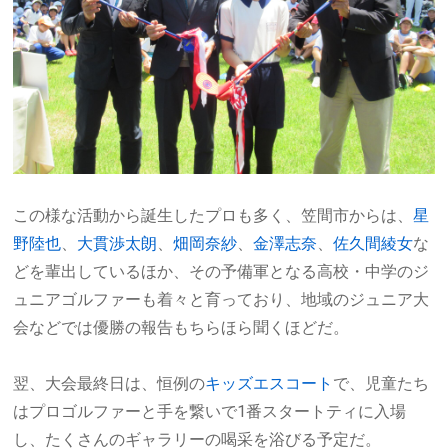
この様な活動から誕生したプロも多く、笠間市からは、
星
野陸也
、
大貫渉太朗
、
畑岡奈紗
、
金澤志奈
、
佐久間綾女
な
どを輩出しているほか、その予備軍となる高校・中学のジ
ュニアゴルファーも着々と育っており、地域のジュニア大
会などでは優勝の報告もちらほら聞くほどだ。
翌、大会最終日は、恒例の
キッズエスコート
で、児童たち
はプロゴルファーと手を繋いで1番スタートティに入場
し、たくさんのギャラリーの喝采を浴びる予定だ。