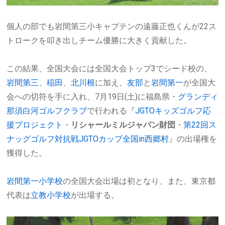
個人の部でも岩間第三小キャプテンの遠藤正也くんが22ス
トロークを叩き出しチーム優勝に大きく貢献した。
この結果、全国大会には全国大会トップ3でシード校の、
岩間第三
、
稲田
、
北川根
に加え、
友部
と
岩間第一
が全国大
会への切符を手に入れ、7月19日(土)に福島県・
グランディ
那須白河ゴルフクラブ
で行われる『
JGTOキッズゴルフ応
援プロジェクト
・
リシャールミルジャパン財団
・
第22回ス
ナッグゴルフ対抗戦JGTOカップ全国in西郷村
』の出場権を
獲得した。
岩間第一小学校
の全国大会出場は初となり、また、東京都
代表は
立教小学校
が出場する。