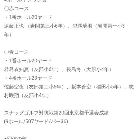
〇赤コース
・1番ホール20ヤード
遠藤正也 （岩間第三小6年）、鬼澤璃羽（岩間第一小3
年）
〇青コース
・1番ホール20ヤード
君島衣知夏（友部小6年）、長島冬（大原小4年）
・4番ホール23ヤード
佐藤空夜（友部第二小5年）、坂本蒼空（稲田小5年）、志
村咲翔（友部小4年）
スナッグゴルフ対抗戦第20回東京都予選会成績
(9ホール/507ヤード/パー36)
●団体の部