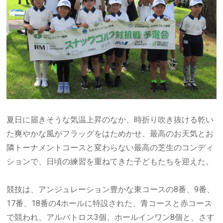
夏日に届きそうな気温上昇のなか、時折り吹き抜ける乾い
た爽やかな風がフラッグをはためかせ、最高のお天気とお
隣トーナメントコースと変わらない最高の芝生のコンディ
ションで、日頃の練習を重ねてきた子どもたちを迎えた。
競技は、アンジュレーション豊かな東コースの8番、9番、
17番、18番の4ホールに特設された、青コースと赤コース
で競われ、アルバトロス3個、ホールインワン8個と、さす