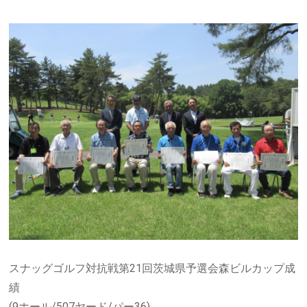
スナッグゴルフ対抗戦第21回茨城県予選会森ビルカップ成
績
(9ホール/507ヤード/パー36)