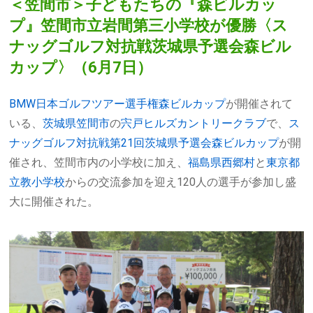
＜笠間市＞子どもたちの『森ビルカッ
プ』笠間市立岩間第三小学校が優勝〈ス
ナッグゴルフ対抗戦茨城県予選会森ビル
カップ〉（6月7日）
BMW日本ゴルフツアー選手権森ビルカップ
が開催されて
いる、
茨城県笠間市
の
宍戸ヒルズカントリークラブ
で、
ス
ナッグゴルフ対抗戦第21回茨城県予選会森ビルカップ
が開
催され、笠間市内の小学校に加え、
福島県西郷村
と
東京都
立教小学校
からの交流参加を迎え120人の選手が参加し盛
大に開催された。