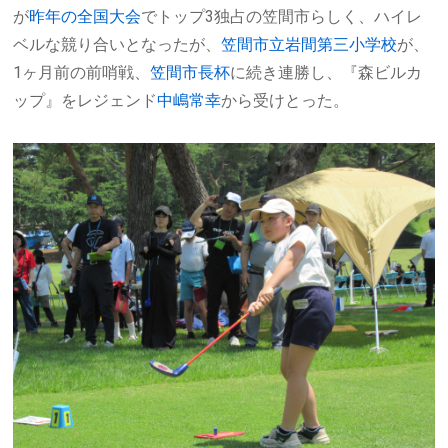
が
昨年の全国大会
でトップ3独占の笠間市らしく、ハイレ
ベルな競り合いとなったが、
笠間市立岩間第三小学校
が、
1ヶ月前の前哨戦、
笠間市長杯
に続き連勝し、『森ビルカ
ップ』をレジェンド
中嶋常幸
から受けとった。