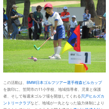
この活動は、
BMW日本ゴルフツアー選手権森ビルカップ
を旗印に、笠間市の11小学校、地域指導者、児童と保護
者、そして毎週末ゴルフ場を開放してくれる
宍戸ヒルズカ
ントリークラブ
など、地域が一丸となった協力体制により