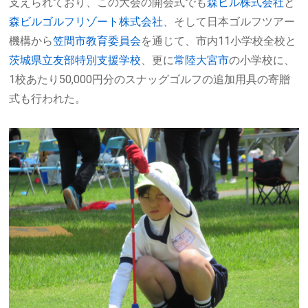
支えられており、この大会の開会式でも
森ビル株式会社
と
森ビルゴルフリゾート株式会社
、そして日本ゴルフツアー
機構から
笠間市教育委員会
を通じて、市内11小学校全校と
茨城県立友部特別支援学校
、更に
常陸大宮市
の小学校に、
1校あたり50,000円分のスナッグゴルフの追加用具の寄贈
式も行われた。