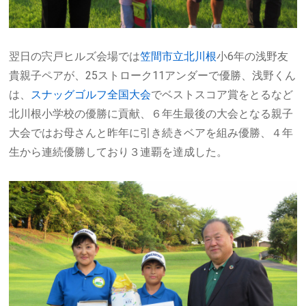
翌日の宍戸ヒルズ会場では
笠間市立北川根
小6年の浅野友
貴親子ペアが、25ストローク11アンダーで優勝、浅野くん
は、
スナッグゴルフ全国大会
でベストスコア賞をとるなど
北川根小学校の優勝に貢献、６年生最後の大会となる親子
大会ではお母さんと昨年に引き続きベアを組み優勝、４年
生から連続優勝しており３連覇を達成した。