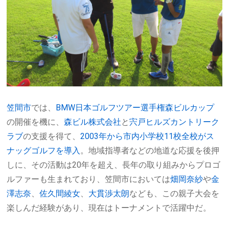
笠間市
では、
BMW日本ゴルフツアー選手権森ビルカップ
の開催を機に、
森ビル株式会社
と
宍戸ヒルズカントリーク
ラブ
の支援を得て、
2003年から市内小学校11校全校がス
ナッグゴルフを導入
。地域指導者などの地道な応援を後押
しに、その活動は20年を超え、長年の取り組みからプロゴ
ルファーも生まれており、笠間市においては
畑岡奈紗
や
金
澤志奈
、
佐久間綾女
、
大貫渉太朗
なども、この親子大会を
楽しんだ経験があり、現在はトーナメントで活躍中だ。