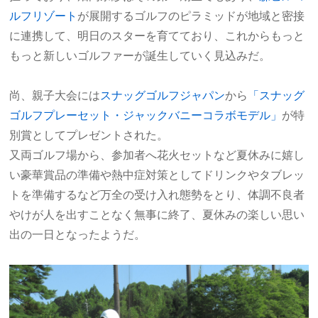
ルフリゾート
が展開するゴルフのピラミッドが地域と密接
に連携して、明日のスターを育てており、これからもっと
もっと新しいゴルファーが誕生していく見込みだ。
尚、親子大会には
スナッグゴルフジャパン
から
「スナッグ
ゴルフプレーセット・ジャックバニーコラボモデル」
が特
別賞としてプレゼントされた。
又両ゴルフ場から、参加者へ花火セットなど夏休みに嬉し
い豪華賞品の準備や熱中症対策としてドリンクやタブレッ
トを準備するなど万全の受け入れ態勢をとり、体調不良者
やけが人を出すことなく無事に終了、夏休みの楽しい思い
出の一日となったようだ。