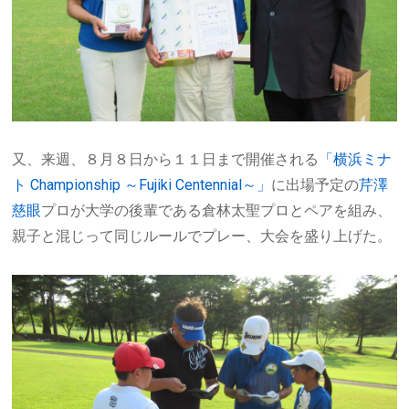
又、来週、８月８日から１１日まで開催される
「横浜ミナ
ト Championship ～Fujiki Centennial～」
に出場予定の
芹澤
慈眼
プロが大学の後輩である倉林太聖プロとペアを組み、
親子と混じって同じルールでプレー、大会を盛り上げた。