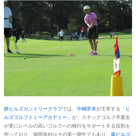
静ヒルズカントリークラブ
では、
中嶋常幸
が主宰する
「ヒ
ルズゴルフトミーアカデミー」
が、スナッグゴルフ卒業生
が更にレベルの高いゴルフへの移行をサポートする役割を
担っており、畑岡奈紗はその第一期生でもあり、
森ビルゴ