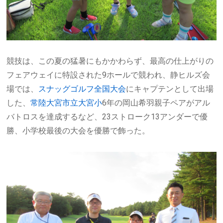
競技は、この夏の猛暑にもかかわらず、最高の仕上がりの
フェアウェイに特設された9ホールで競われ、静ヒルズ会
場では、
スナッグゴルフ全国大会
にキャプテンとして出場
した、
常陸大宮市立大宮小
6年の岡山希羽親子ペアがアル
バトロスを達成するなど、23ストローク13アンダーで優
勝、小学校最後の大会を優勝で飾った。