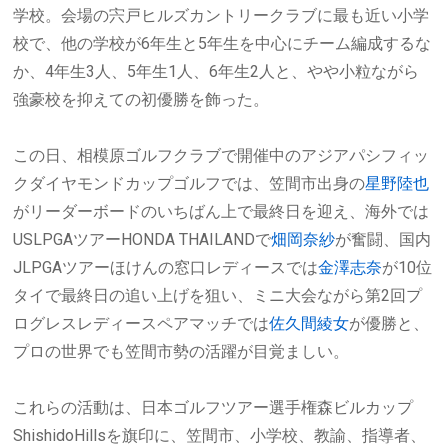
学校。会場の宍戸ヒルズカントリークラブに最も近い小学
校で、他の学校が6年生と5年生を中心にチーム編成するな
か、4年生3人、5年生1人、6年生2人と、やや小粒ながら
強豪校を抑えての初優勝を飾った。
この日、相模原ゴルフクラブで開催中のアジアパシフィッ
クダイヤモンドカップゴルフでは、笠間市出身の
星野陸也
がリーダーボードのいちばん上で最終日を迎え、海外では
USLPGAツアーHONDA THAILANDで
畑岡奈紗
が奮闘、国内
JLPGAツアーほけんの窓口レディースでは
金澤志奈
が10位
タイで最終日の追い上げを狙い、ミニ大会ながら第2回プ
ログレスレディースペアマッチでは
佐久間綾女
が優勝と、
プロの世界でも笠間市勢の活躍が目覚ましい。
これらの活動は、日本ゴルフツアー選手権森ビルカップ
ShishidoHillsを旗印に、笠間市、小学校、教諭、指導者、