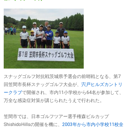
スナッグゴルフ対抗戦茨城県予選会の前哨戦となる、第7
回笠間市長杯スナッグゴルフ大会が、
宍戸ヒルズカントリ
ークラブ
で開催され、市内11小学校から64名が参加して、
万全な感染症対策が講じられたうえで行われた。
笠間市では、日本ゴルフツアー選手権森ビルカップ
ShishidoHillsの開催を機に、
2003年から市内小学校11校全