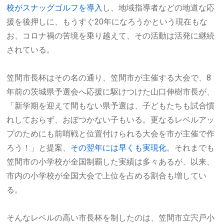
校がスナッグゴルフを導入
し、地域指導者などの地道な応
援を後押しに、もうすぐ20年になろうかという現在もな
お、コロナ禍の苦境を乗り越えて、その活動は活発に継続
されている。
笠間市長杯はその名の通り、笠間市が主催する大会で、8
年前の茨城県予選会へ応援に駆けつけた山口伸樹市長が、
「新学期を迎えて間もない県予選は、子どもたちも試合慣
れしておらず、おぼつかない子もいる。更なるレベルアッ
プのためにも前哨戦と位置付けられる大会を市が主催で作
ろう！」と提案、
その翌年には早くも実現化
。それまでも
笠間市の小学校が全国制覇した実績は多々あるが、以来、
市内の小学校が全国大会で上位を占める割合も増してい
る。
そんなレベルの高い市長杯を制したのは、笠間市立宍戸小