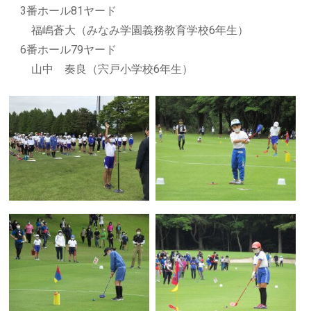
3番ホール81ヤード
福嶋蒼大（みなみ学園義務教育学校6年生）
6番ホール79ヤード
山中 奏良（宍戸小学校6年生）