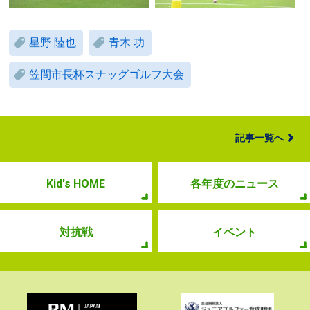
星野 陸也
青木 功
笠間市長杯スナッグゴルフ大会
記事一覧へ
Kid's HOME
各年度のニュース
対抗戦
イベント