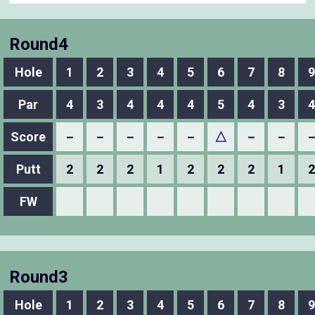
Round4
Hole
1
2
3
4
5
6
7
8
9
Par
4
3
4
4
4
5
4
3
4
Score
－
－
－
－
－
△
－
－
Putt
2
2
2
1
2
2
2
1
2
FW
Round3
Hole
1
2
3
4
5
6
7
8
9