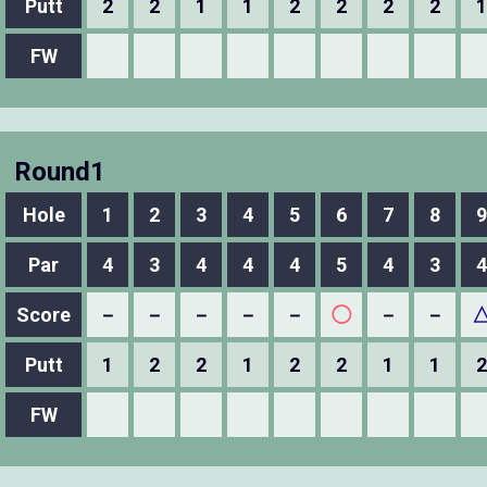
Putt
2
2
1
1
2
2
2
2
1
FW
Round1
Hole
1
2
3
4
5
6
7
8
9
Par
4
3
4
4
4
5
4
3
4
Score
－
－
－
－
－
◯
－
－
Putt
1
2
2
1
2
2
1
1
2
FW