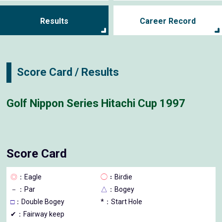
Results
Career Record
Score Card / Results
Golf Nippon Series Hitachi Cup 1997
Score Card
◎
：Eagle
◯
：Birdie
－
：Par
△
：Bogey
□
：Double Bogey
*：Start Hole
✔：Fairway keep