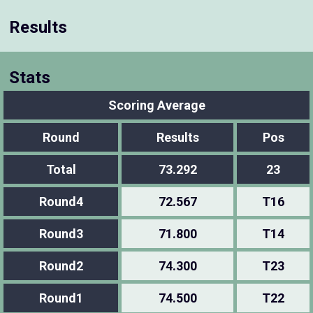
Results
Stats
Scoring Average
Round
Results
Pos
Total
73.292
23
Round4
72.567
T16
Round3
71.800
T14
Round2
74.300
T23
Round1
74.500
T22