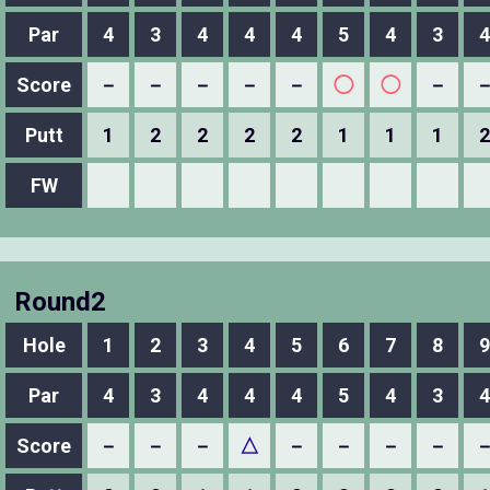
Par
4
3
4
4
4
5
4
3
4
Score
－
－
－
－
－
◯
◯
－
Putt
1
2
2
2
2
1
1
1
2
FW
Round2
Hole
1
2
3
4
5
6
7
8
9
Par
4
3
4
4
4
5
4
3
4
Score
－
－
－
△
－
－
－
－