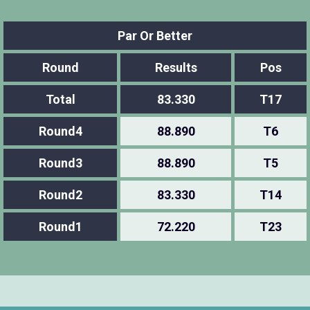
Par Or Better
Round
Results
Pos
Total
83.330
T17
Round4
88.890
T6
Round3
88.890
T5
Round2
83.330
T14
Round1
72.220
T23