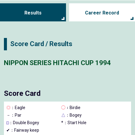
Results
Career Record
Score Card / Results
NIPPON SERIES HITACHI CUP 1994
Score Card
◎
：Eagle
◯
：Birdie
－
：Par
△
：Bogey
□
：Double Bogey
*：Start Hole
✔：Fairway keep