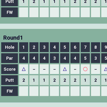
Putt
1
2
1
1
1
2
2
2
1
FW
Round1
Hole
1
2
3
4
5
6
7
8
9
Par
4
4
4
3
4
4
5
3
5
Score
△
－
－
－
△
－
◯
－
Putt
2
1
1
2
2
2
1
2
1
FW