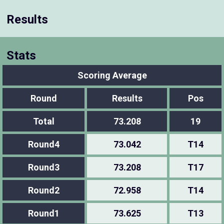
Results
Stats
Scoring Average
Round
Results
Pos
Total
73.208
19
Round4
73.042
T14
Round3
73.208
T17
Round2
72.958
T14
Round1
73.625
T13