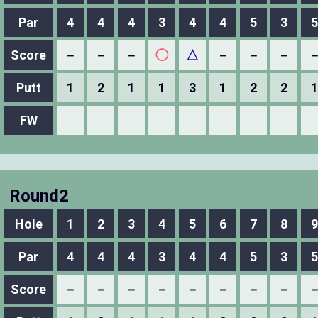
Par
4
4
4
3
4
4
5
3
5
Score
－
－
－
◯
△
－
－
－
Putt
1
2
1
1
3
1
2
2
1
FW
Round2
Hole
1
2
3
4
5
6
7
8
9
Par
4
4
4
3
4
4
5
3
5
Score
－
－
－
－
－
－
－
－