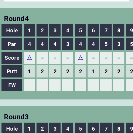
Round4
Hole
1
2
3
4
5
6
7
8
9
Par
4
4
4
3
4
4
5
3
5
Score
△
－
－
－
△
－
－
－
Putt
1
2
2
2
2
1
2
2
2
FW
Round3
Hole
1
2
3
4
5
6
7
8
9