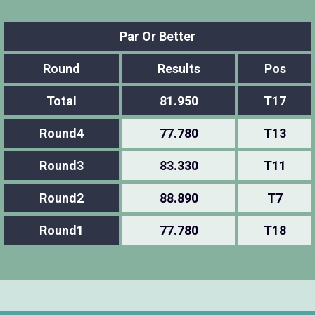
Par Or Better
Round
Results
Pos
Total
81.950
T17
Round4
77.780
T13
Round3
83.330
T11
Round2
88.890
T7
Round1
77.780
T18