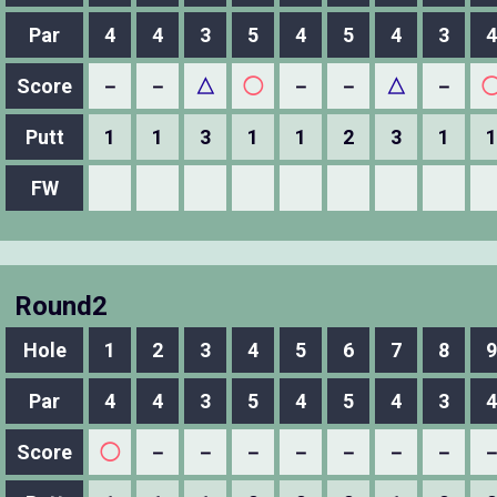
Par
4
4
3
5
4
5
4
3
4
Score
－
－
△
◯
－
－
△
－
Putt
1
1
3
1
1
2
3
1
1
FW
Round2
Hole
1
2
3
4
5
6
7
8
9
Par
4
4
3
5
4
5
4
3
4
Score
◯
－
－
－
－
－
－
－