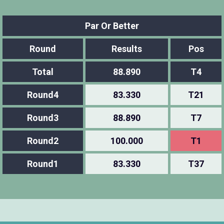
Par Or Better
Round
Results
Pos
Total
88.890
T4
Round4
83.330
T21
Round3
88.890
T7
Round2
100.000
T1
Round1
83.330
T37