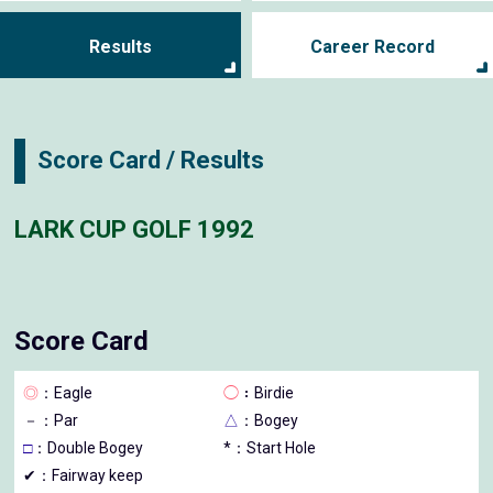
Results
Career Record
Score Card / Results
LARK CUP GOLF 1992
Score Card
◎
：Eagle
◯
：Birdie
－
：Par
△
：Bogey
□
：Double Bogey
*：Start Hole
✔：Fairway keep