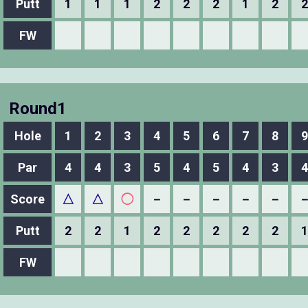
Putt
1
1
1
2
2
2
1
2
2
FW
Round1
Hole
1
2
3
4
5
6
7
8
9
Par
4
4
3
5
4
5
4
3
4
Score
△
△
◯
－
－
－
－
－
Putt
2
2
1
2
2
2
2
2
1
FW