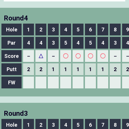
Round4
Hole
1
2
3
4
5
6
7
8
9
Par
4
4
3
5
4
5
4
3
4
Score
－
△
－
◯
◯
◯
◯
－
Putt
2
2
1
1
1
1
1
2
2
FW
Round3
Hole
1
2
3
4
5
6
7
8
9