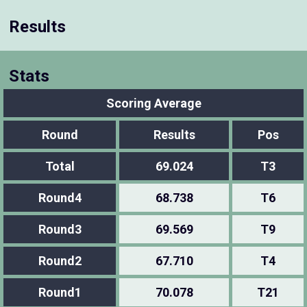
Results
Stats
Scoring Average
Round
Results
Pos
Total
69.024
T3
Round4
68.738
T6
Round3
69.569
T9
Round2
67.710
T4
Round1
70.078
T21