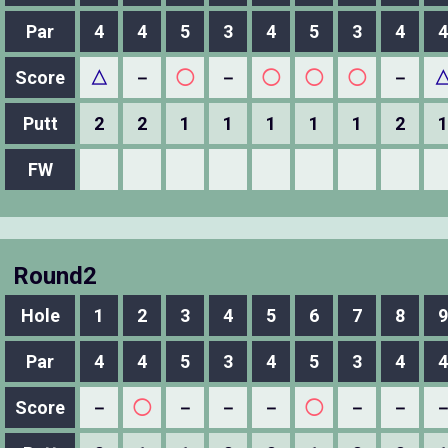
Par
4
4
5
3
4
5
3
4
4
Score
△
－
◯
－
◯
◯
◯
－
Putt
2
2
1
1
1
1
1
2
1
FW
Round2
Hole
1
2
3
4
5
6
7
8
9
Par
4
4
5
3
4
5
3
4
4
Score
－
◯
－
－
－
◯
－
－