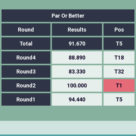
Par Or Better
Round
Results
Pos
Total
91.670
T5
Round4
88.890
T18
Round3
83.330
T32
Round2
100.000
T1
Round1
94.440
T5