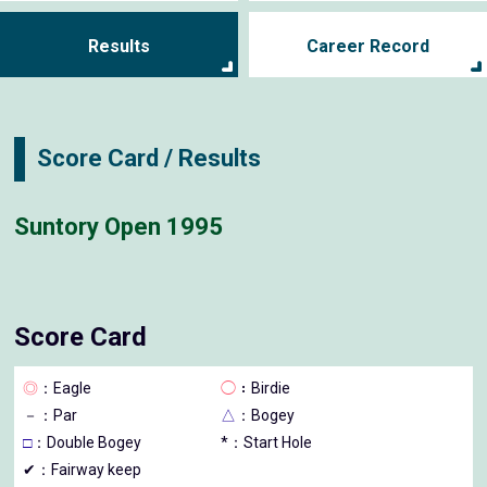
Results
Career Record
Score Card / Results
Suntory Open 1995
Score Card
◎
：Eagle
◯
：Birdie
－
：Par
△
：Bogey
□
：Double Bogey
*：Start Hole
✔：Fairway keep