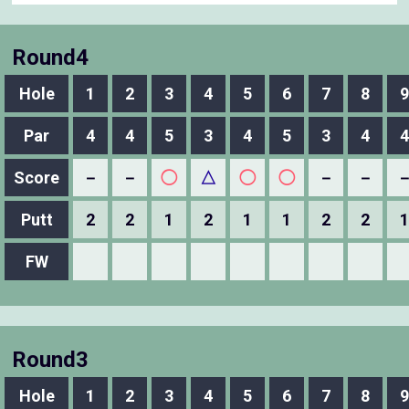
Round4
Hole
1
2
3
4
5
6
7
8
9
Par
4
4
5
3
4
5
3
4
4
Score
－
－
◯
△
◯
◯
－
－
Putt
2
2
1
2
1
1
2
2
1
FW
Round3
Hole
1
2
3
4
5
6
7
8
9