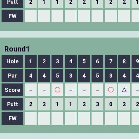
Putt
2
1
1
2
2
1
2
2
1
FW
Round1
Hole
1
2
3
4
5
6
7
8
9
Par
4
4
5
3
4
5
3
4
4
Score
－
－
◯
－
－
－
◯
△
Putt
2
2
1
1
2
3
0
2
2
FW